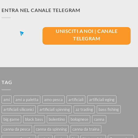
ENTRA NEL CANALE TELEGRAM
UNISCITI A NOI | CANALE
TELEGRAM
TAG
ami
ami a paletta
amo pesca
artificiali
artificiali eging
artificiali siliconici
artificiali spinning
az trading
bass fishing
big game
black bass
bolentino
bolognese
canna
canna da pesca
canna da spinning
canna da traina