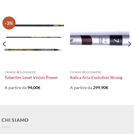
-3%
CANNE BOLOGNESE
CANNE BOLOGNESE
l
Tubertini Level Vision Power
Italica Aria Evolution Strong
prezzo
attuale
:
A partire da
94,00
€
A partire da
299,90
€
100,00€.
CHI SIAMO