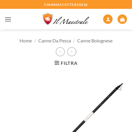
Salta
CHIAMACI 0773 850216
ai
contenuti
Home
/
Canne Da Pesca
/
Canne Bolognese
FILTRA