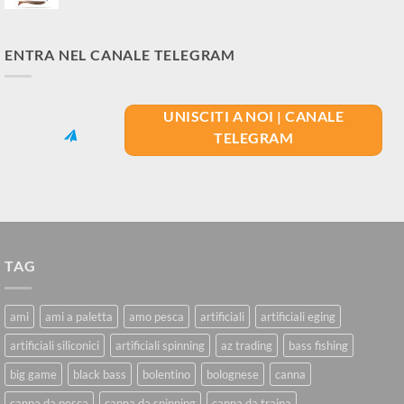
ENTRA NEL CANALE TELEGRAM
UNISCITI A NOI | CANALE
TELEGRAM
TAG
ami
ami a paletta
amo pesca
artificiali
artificiali eging
artificiali siliconici
artificiali spinning
az trading
bass fishing
big game
black bass
bolentino
bolognese
canna
canna da pesca
canna da spinning
canna da traina