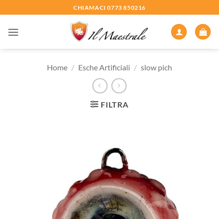
Salta
CHIAMACI 0773 850216
ai
contenuti
Home
/
Esche Artificiali
/
slow pich
FILTRA