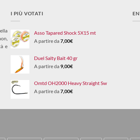
I PIÙ VOTATI
EN
ella
Asso Tapared Shock 5X15 mt
non,
A partire da
7,00
€
tà e
Duel Salty Bait 40 gr
A partire da
9,00
€
Omtd OH2000 Heavy Straight Sw
A partire da
7,00
€