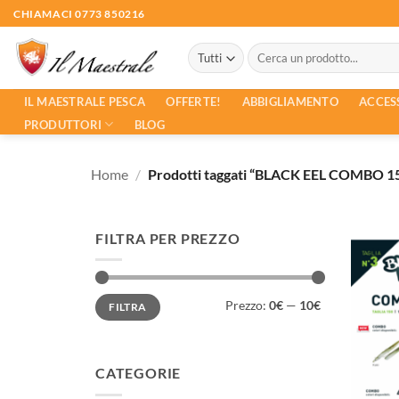
Salta
CHIAMACI 0773 850216
ai
Cerca:
contenuti
ACCES
IL MAESTRALE PESCA
OFFERTE!
ABBIGLIAMENTO
PRODUTTORI
BLOG
Home
/
Prodotti taggati “BLACK EEL COMBO 1
FILTRA PER PREZZO
Prezzo
Prezzo
Prezzo:
0€
—
10€
FILTRA
Min
Max
CATEGORIE