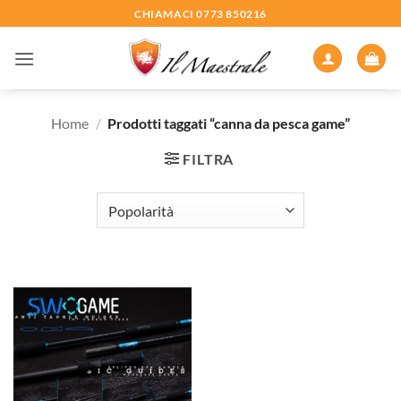
Salta
CHIAMACI 0773 850216
ai
contenuti
Home
/
Prodotti taggati “canna da pesca game”
FILTRA