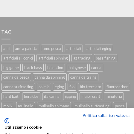
TAG
ami
ami a paletta
amo pesca
artificiali
artificiali eging
artificiali siliconici
artificiali spinning
az trading
bass fishing
big game
black bass
bolentino
bolognese
canna
canna da pesca
canna da spinning
canna da traina
canna surfcasting
colmic
eging
filo
filo trecciato
fluorocarbon
hard bait
herakles
italcanna
jigging
major craft
minuteria
molix
mulinello
mulinello shimano
mulinello surfcasting
pesca
Politica sulla riservatezza
shimano
slow pitch
softbait
softbait yamamoto
spinning
spinning inshore
surfcasting
traina
trecciato
trolling
tubertini
Utilizziamo i cookie