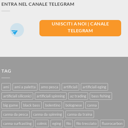
ENTRA NEL CANALE TELEGRAM
UNISCITI A NOI | CANALE
TELEGRAM
TAG
ami
ami a paletta
amo pesca
artificiali
artificiali eging
artificiali siliconici
artificiali spinning
az trading
bass fishing
big game
black bass
bolentino
bolognese
canna
canna da pesca
canna da spinning
canna da traina
canna surfcasting
colmic
eging
filo
filo trecciato
fluorocarbon