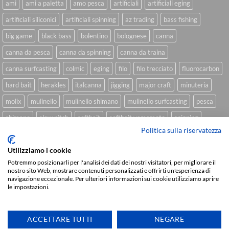
ami
ami a paletta
amo pesca
artificiali
artificiali eging
artificiali siliconici
artificiali spinning
az trading
bass fishing
big game
black bass
bolentino
bolognese
canna
canna da pesca
canna da spinning
canna da traina
canna surfcasting
colmic
eging
filo
filo trecciato
fluorocarbon
hard bait
herakles
italcanna
jigging
major craft
minuteria
molix
mulinello
mulinello shimano
mulinello surfcasting
pesca
shimano
slow pitch
softbait
softbait yamamoto
spinning
Politica sulla riservatezza
spinning inshore
surfcasting
traina
trecciato
trolling
tubertini
Utilizziamo i cookie
Potremmo posizionarli per l'analisi dei dati dei nostri visitatori, per migliorare il
nostro sito Web, mostrare contenuti personalizzati e offrirti un'esperienza di
Sviluppato da
We Blink Design
navigazione eccezionale. Per ulteriori informazioni sui cookie utilizziamo aprire
le impostazioni.
Visa
PayPal
Stripe
MasterCard
Cash
On
CHI SIAMO
BLOG
FAQ
CONTATTI
Delivery
ACCETTARE TUTTI
NEGARE
Copyright 2026 ©
IlMaestralePesca.it