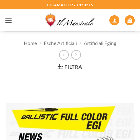
Salta
CHIAMACI 0773 850216
ai
contenuti
Home
/
Esche Artificiali
/
Artificiali Eging
FILTRA