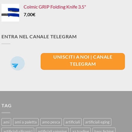
Colmic GRIP Folding Knife 3.5"
7,00
€
ENTRA NEL CANALE TELEGRAM
UNISCITI A NOI | CANALE
TELEGRAM
TAG
ami
ami a paletta
amo pesca
artificiali
artificiali eging
artificiali siliconici
artificiali spinning
az trading
bass fishing