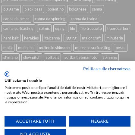
big game
black bass
bolentino
bolognese
canna
canna da pesca
canna da spinning
canna da traina
canna surfcasting
colmic
eging
filo
filo trecciato
fluorocarbon
hard bait
herakles
italcanna
jigging
major craft
minuteria
molix
mulinello
mulinello shimano
mulinello surfcasting
pesca
shimano
slow pitch
softbait
softbait yamamoto
spinning
spinning inshore
surfcasting
traina
trecciato
trolling
tubertini
Politica sulla riservatezza
Utilizziamo i cookie
Potremmo posizionarli per l'analisi dei dati dei nostri visitatori, per migliorare il
nostro sito Web, mostrare contenuti personalizzati e offrirti un'esperienza di
Sviluppato da
We Blink Design
navigazione eccezionale. Per ulteriori informazioni sui cookie utilizziamo aprire
Visa
PayPal
Stripe
MasterCard
Cash
le impostazioni.
On
CHI SIAMO
BLOG
FAQ
CONTATTI
Delivery
ACCETTARE TUTTI
NEGARE
Copyright 2026 ©
IlMaestralePesca.it
Ti aiutiamo
NO, AGGIUSTA