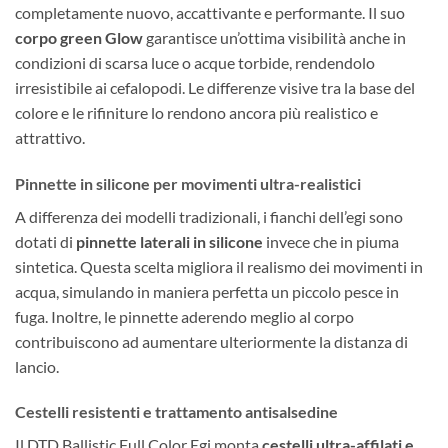
completamente nuovo, accattivante e performante. Il suo
corpo green Glow
garantisce un’ottima visibilità anche in
condizioni di scarsa luce o acque torbide, rendendolo
irresistibile ai cefalopodi. Le differenze visive tra la base del
colore e le rifiniture lo rendono ancora più realistico e
attrattivo.
Pinnette in silicone per movimenti ultra-realistici
A differenza dei modelli tradizionali, i fianchi dell’egi sono
dotati di
pinnette laterali in silicone
invece che in piuma
sintetica. Questa scelta migliora il realismo dei movimenti in
acqua, simulando in maniera perfetta un piccolo pesce in
fuga. Inoltre, le pinnette aderendo meglio al corpo
contribuiscono ad aumentare ulteriormente la distanza di
lancio.
Cestelli resistenti e trattamento antisalsedine
Il DTD Ballistic Full Color Egi monta
cestelli ultra-affilati e