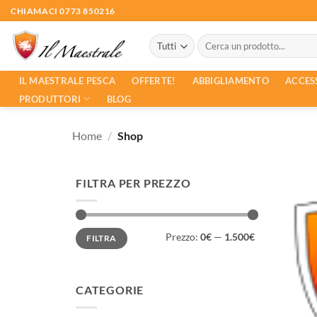
Salta
CHIAMACI 0773 850216
ai
Cerca:
contenuti
ACCES
IL MAESTRALE PESCA
OFFERTE!
ABBIGLIAMENTO
PRODUTTORI
BLOG
Home
/
Shop
FILTRA PER PREZZO
Prezzo
Prezzo
Prezzo:
0€
—
1.500€
FILTRA
Min
Max
CATEGORIE