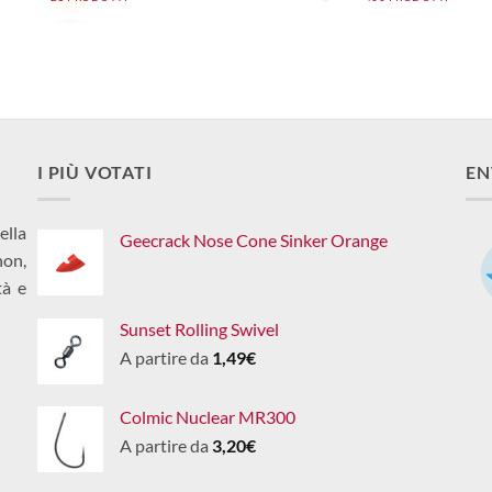
I PIÙ VOTATI
EN
ella
Geecrack Nose Cone Sinker Orange
non,
tà e
Sunset Rolling Swivel
A partire da
1,49
€
Colmic Nuclear MR300
A partire da
3,20
€