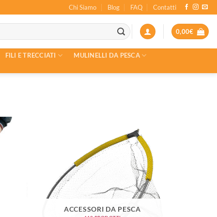
Chi Siamo
Blog
FAQ
Contatti
0,00
€
FILI E TRECCIATI
MULINELLI DA PESCA
ACCESSORI DA PESCA