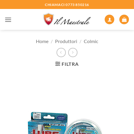
Salta
CHIAMACI 0773 850216
ai
contenuti
Home
/
Produttori
/
Colmic
FILTRA