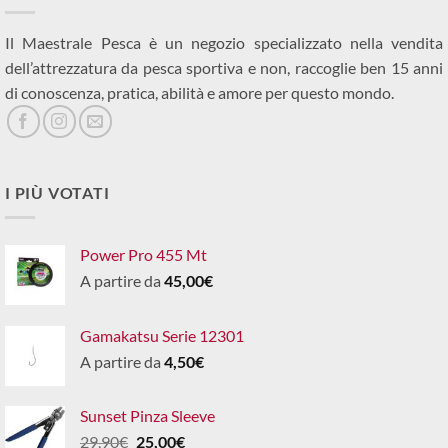
Il Maestrale Pesca è un negozio specializzato nella vendita
dell’attrezzatura da pesca sportiva e non, raccoglie ben 15 anni
di conoscenza, pratica, abilità e amore per questo mondo.
I PIÙ VOTATI
Power Pro 455 Mt
A partire da
45,00
€
Gamakatsu Serie 12301
A partire da
4,50
€
Sunset Pinza Sleeve
Il
Il
29,90
€
25,00
€