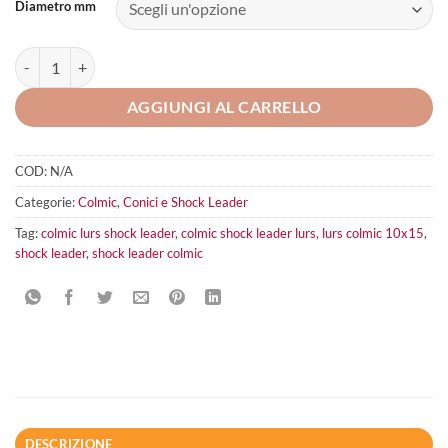
Diametro mm
Filo Shock Leader Colmic Lurs quantità
AGGIUNGI AL CARRELLO
COD:
N/A
Categorie:
Colmic
,
Conici e Shock Leader
Tag:
colmic lurs shock leader
,
colmic shock leader lurs
,
lurs colmic 10x15
,
shock leader
,
shock leader colmic
DESCRIZIONE