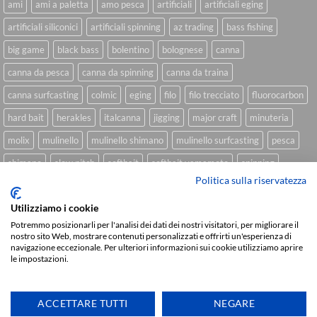
ami
ami a paletta
amo pesca
artificiali
artificiali eging
artificiali siliconici
artificiali spinning
az trading
bass fishing
big game
black bass
bolentino
bolognese
canna
canna da pesca
canna da spinning
canna da traina
canna surfcasting
colmic
eging
filo
filo trecciato
fluorocarbon
hard bait
herakles
italcanna
jigging
major craft
minuteria
molix
mulinello
mulinello shimano
mulinello surfcasting
pesca
shimano
slow pitch
softbait
softbait yamamoto
spinning
Politica sulla riservatezza
spinning inshore
surfcasting
traina
trecciato
trolling
tubertini
Utilizziamo i cookie
Potremmo posizionarli per l'analisi dei dati dei nostri visitatori, per migliorare il
nostro sito Web, mostrare contenuti personalizzati e offrirti un'esperienza di
Sviluppato da
We Blink Design
navigazione eccezionale. Per ulteriori informazioni sui cookie utilizziamo aprire
le impostazioni.
Visa
PayPal
Stripe
MasterCard
Cash
On
CHI SIAMO
BLOG
FAQ
CONTATTI
Delivery
ACCETTARE TUTTI
NEGARE
Copyright 2026 ©
IlMaestralePesca.it