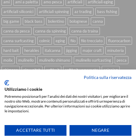
ami
ami a paletta
amo pesca
artificiali
artificiali eging
artificiali siliconici
artificiali spinning
az trading
bass fishing
big game
black bass
bolentino
bolognese
canna
canna da pesca
canna da spinning
canna da traina
canna surfcasting
colmic
eging
filo
filo trecciato
fluorocarbon
hard bait
herakles
italcanna
jigging
major craft
minuteria
molix
mulinello
mulinello shimano
mulinello surfcasting
pesca
shimano
slow pitch
softbait
softbait yamamoto
spinning
Politica sulla riservatezza
spinning inshore
surfcasting
traina
trecciato
trolling
tubertini
Utilizziamo i cookie
Potremmo posizionarli per l'analisi dei dati dei nostri visitatori, per migliorare il
nostro sito Web, mostrare contenuti personalizzati e offrirti un'esperienza di
Sviluppato da
We Blink Design
navigazione eccezionale. Per ulteriori informazioni sui cookie utilizziamo aprire
le impostazioni.
Visa
PayPal
Stripe
MasterCard
Cash
On
CHI SIAMO
BLOG
FAQ
CONTATTI
Delivery
ACCETTARE TUTTI
NEGARE
Copyright 2026 ©
IlMaestralePesca.it