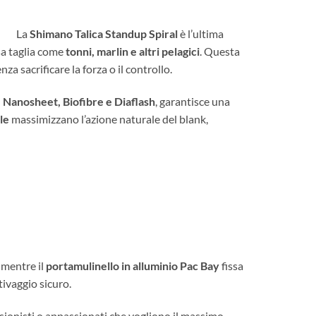
La
Shimano
Talica Standup Spiral
è l’ultima
sa taglia come
tonni, marlin e altri pelagici
. Questa
a sacrificare la forza o il controllo.
Nanosheet, Biofibre e Diaflash
, garantisce una
le
massimizzano l’azione naturale del blank,
 mentre il
portamulinello in alluminio Pac Bay
fissa
tivaggio sicuro.
essionisti o appassionati che vogliono il massimo