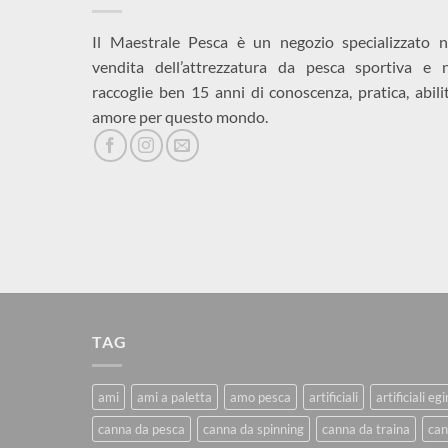
Il Maestrale Pesca è un negozio specializzato n
vendita dell’attrezzatura da pesca sportiva e 
raccoglie ben 15 anni di conoscenza, pratica, abili
amore per questo mondo.
TAG
ami
ami a paletta
amo pesca
artificiali
artificiali eg
canna da pesca
canna da spinning
canna da traina
can