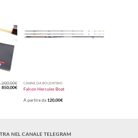
+
1.200,00
€
CANNE DA BOLENTINO
Il
Il
850,00
€
Falcon Hercules Boat
prezzo
prezzo
originale
attuale
era:
è:
A partire da
120,00
€
1.200,00€.
850,00€.
TRA NEL CANALE TELEGRAM