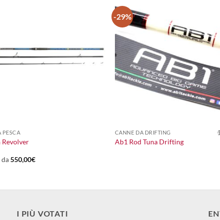
-29%
+
 PESCA
CANNE DA DRIFTING
a Revolver
Ab1 Rod Tuna Drifting
e da
550,00
€
I PIÙ VOTATI
EN