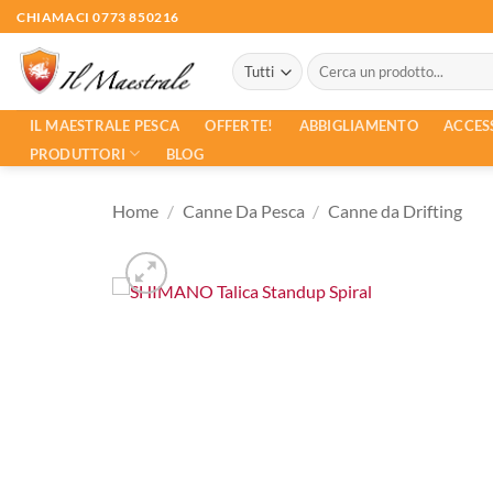
Salta
CHIAMACI 0773 850216
ai
Cerca:
contenuti
ACCES
IL MAESTRALE PESCA
OFFERTE!
ABBIGLIAMENTO
PRODUTTORI
BLOG
Home
/
Canne Da Pesca
/
Canne da Drifting