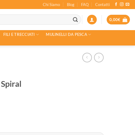
Chi Siamo
Blog
FAQ
Contatti
0,00
€
FILI E TRECCIATI
MULINELLI DA PESCA
Spiral