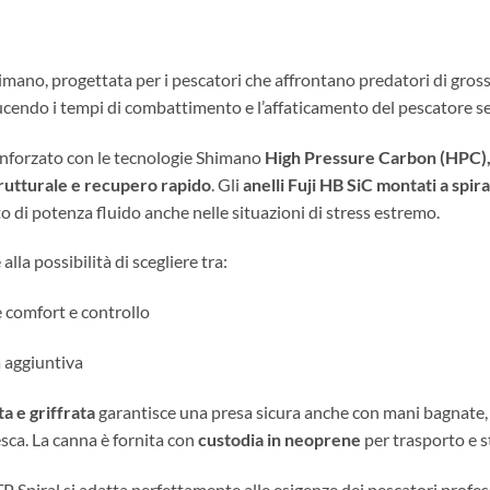
a Standup Spiral 
himano, progettata per i pescatori che affrontano predatori di gros
ducendo i tempi di combattimento e l’affaticamento del pescatore senz
rinforzato con le tecnologie Shimano
High Pressure Carbon (HPC), 
trutturale e recupero rapido
. Gli
anelli Fuji HB SiC montati a spira
 di potenza fluido anche nelle situazioni di stress estremo.
alla possibilità di scegliere tra:
comfort e controllo
a aggiuntiva
a e griffrata
garantisce una presa sicura anche con mani bagnate,
esca. La canna è fornita con
custodia in neoprene
per trasporto e s
 STP Spiral si adatta perfettamente alle esigenze dei pescatori prof