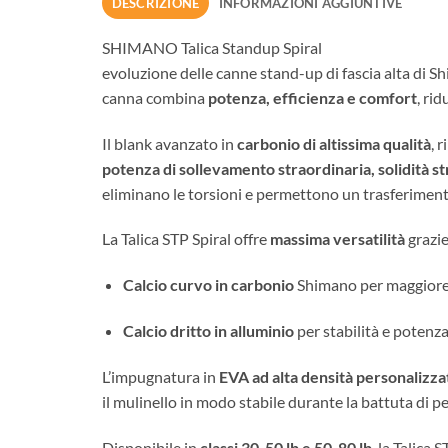
DESCRIZIONE
INFORMAZIONI AGGIUNTIVE
SHIMANO Talic
evoluzione delle canne stand-up di fascia alta di S
canna combina
potenza, efficienza e comfort
, ri
Il blank avanzato in
carbonio di altissima qualità
, 
potenza di sollevamento straordinaria, solidità s
eliminano le torsioni e permettono un trasferimento
La Talica STP Spiral offre
massima versatilità
grazie 
Calcio curvo in carbonio
Shimano per maggiore 
Calcio dritto in alluminio
per stabilità e potenz
L’impugnatura in
EVA ad alta densità personalizzat
il mulinello in modo stabile durante la battuta di p
Disponibile in
classi 30-50 lb e 50-80 lb
, la Talica