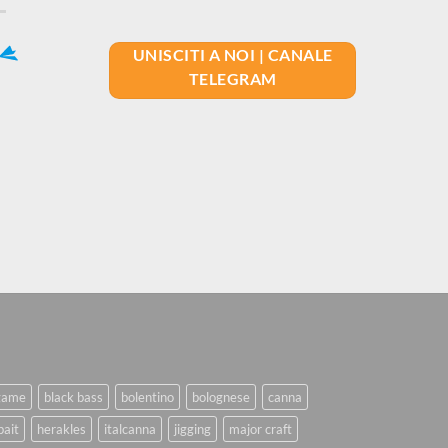
UNISCITI A NOI | CANALE
TELEGRAM
game
black bass
bolentino
bolognese
canna
bait
herakles
italcanna
jigging
major craft