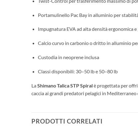
Twist-Control per trasferimento massimo di pot
Portamulinello Pac Bay in alluminio per stabilit
Impugnatura EVA ad alta densità ergonomica e g
Calcio curvo in carbonio o dritto in alluminio pe
Custodia in neoprene inclusa
Classi disponibili: 30–50 lb e 50–80 lb
La
Shimano Talica STP Spiral
è progettata per offr
caccia ai grandi predatori pelagici in Mediterraneo
PRODOTTI CORRELATI