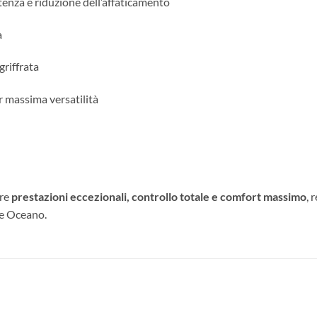
enza e riduzione dell’affaticamento
à
riffrata
r massima versatilità
ire
prestazioni eccezionali, controllo totale e comfort massimo
, 
 e Oceano.