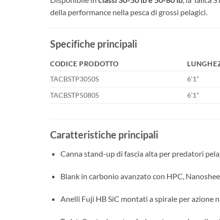
della performance nella pesca di grossi pelagici.
Specifiche principali
CODICE PRODOTTO
LUNGHEZ
TACBSTP3050S
6’1”
TACBSTP5080S
6’1”
Caratteristiche principali
Canna stand-up di fascia alta per predatori pela
Blank in carbonio avanzato con HPC, Nanosheet,
Anelli Fuji HB SiC montati a spirale per azione n