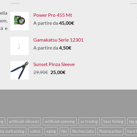
ella
Power Pro 455 Mt
non,
A partire da
45,00
€
tà e
Gamakatsu Serie 12301
A partire da
4,50
€
Sunset Pinza Sleeve
Il
Il
29,90
€
25,00
€
prezzo
prezzo
originale
attuale
era:
è:
29,90€.
25,00€.
ing
artificiali siliconici
artificiali spinning
az trading
bass fishing
big 
na surfcasting
colmic
eging
filo
filo trecciato
fluorocarbon
hard 