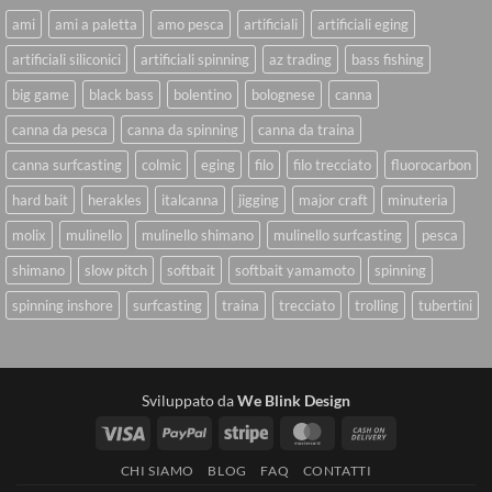
ami
ami a paletta
amo pesca
artificiali
artificiali eging
artificiali siliconici
artificiali spinning
az trading
bass fishing
big game
black bass
bolentino
bolognese
canna
canna da pesca
canna da spinning
canna da traina
canna surfcasting
colmic
eging
filo
filo trecciato
fluorocarbon
hard bait
herakles
italcanna
jigging
major craft
minuteria
molix
mulinello
mulinello shimano
mulinello surfcasting
pesca
shimano
slow pitch
softbait
softbait yamamoto
spinning
spinning inshore
surfcasting
traina
trecciato
trolling
tubertini
Sviluppato da
We Blink Design
Visa
PayPal
Stripe
MasterCard
Cash
On
CHI SIAMO
BLOG
FAQ
CONTATTI
Delivery