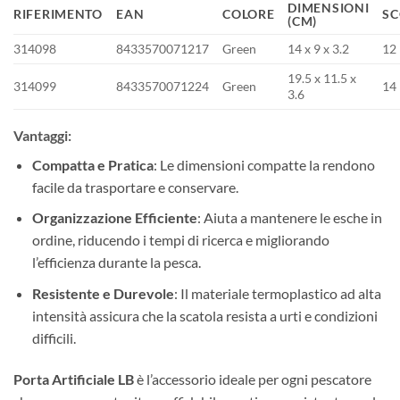
DIMENSIONI
RIFERIMENTO
EAN
COLORE
SC
(CM)
314098
8433570071217
Green
14 x 9 x 3.2
12
19.5 x 11.5 x
314099
8433570071224
Green
14
3.6
Vantaggi:
Compatta e Pratica
: Le dimensioni compatte la rendono
facile da trasportare e conservare.
Organizzazione Efficiente
: Aiuta a mantenere le esche in
ordine, riducendo i tempi di ricerca e migliorando
l’efficienza durante la pesca.
Resistente e Durevole
: Il materiale termoplastico ad alta
intensità assicura che la scatola resista a urti e condizioni
difficili.
Porta Artificiale LB
è l’accessorio ideale per ogni pescatore