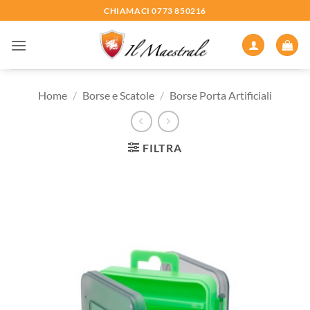
Salta
CHIAMACI 0773 850216
ai
contenuti
Home
/
Borse e Scatole
/
Borse Porta Artificiali
FILTRA