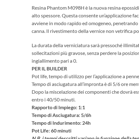
Resina Phantom M098H è la
nuova resina epossidi
alto spessore. Questa consente un’applicazione fac
avviene in modo rapido ed omogeneo, penetrando perf
canna.
Il rivestimento della vernice non vetrifica p
La durata della verniciatura sarà pressoché illimitat
sollecitazioni più gravose, senza perdere la posizion
ingiallimento pari a 0.
PER IL BUILDER
Pot life, tempo di utilizzo per l’applicazione a penn
Tempo di asciugatura all’impronta è di 5/6 ore ment
Dopo la miscelazione dei componenti che dovrà esser
entro i 40/50 minuti.
Rapporto di Impiego: 1:1
Tempo di Asciugatura: 5/6h
Tempo di Indurimento: 24h
Pot Life: 60 minuti
N.B. i tempi descritti variano in funzione della t