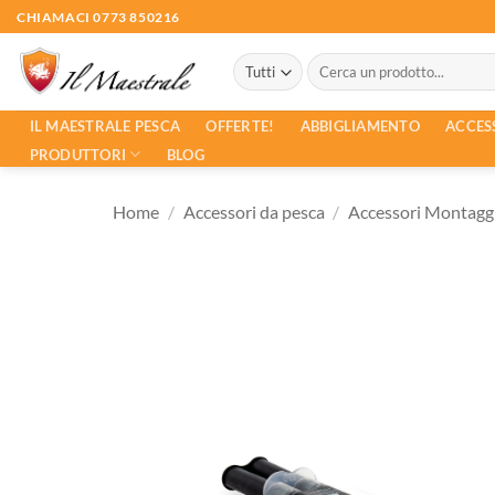
Salta
CHIAMACI 0773 850216
ai
Cerca:
contenuti
ACCES
IL MAESTRALE PESCA
OFFERTE!
ABBIGLIAMENTO
PRODUTTORI
BLOG
Home
/
Accessori da pesca
/
Accessori Montagg