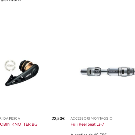
+
22,50
€
I DA PESCA
ACCESSORI MONTAGGIO
BOBIN KNOTTER BG
Fuji Reel Seat Ls-7
A partire da
15,50
€