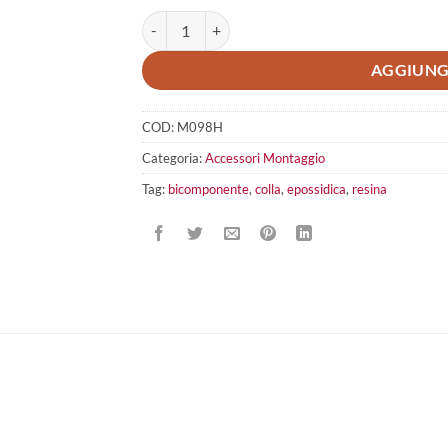
Resina Phantom M098H quantità
AGGIUNG
COD:
M098H
Categoria:
Accessori Montaggio
Tag:
bicomponente
,
colla
,
epossidica
,
resina