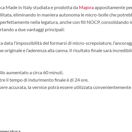
ca Made in Italy studiata e prodotta da
Majora
appositamente per 
ilitata, eliminando in maniera autonoma le micro-bolle che potreb
ettamente nella legatura, anche con fili NOCP, consolidando in man
ortando a due vantaggi principali:
a data l’impossibilità del formarsi di micro-screpolature, l
’ancoragg
e originale e l’aderenza alla canna.
Il risultato finale sarà incredib
ello aumentato a circa 60 minuti.
re il tempo di indurimento finale è di 24 ore.
e accurata, la vernice potrà essere utilizzata convenientemente per
emperatura