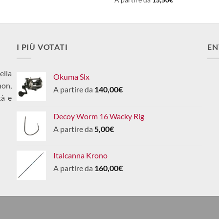
I PIÙ VOTATI
EN
ella
Okuma Slx
non,
A partire da
140,00
€
tà e
Decoy Worm 16 Wacky Rig
A partire da
5,00
€
Italcanna Krono
A partire da
160,00
€