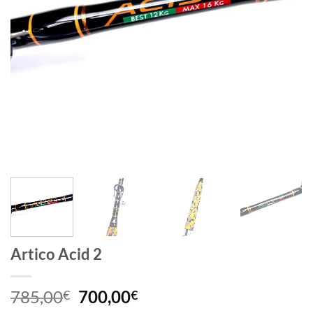
Artico Acid 2
Il
Il
785,00
700,00
€
€
prezzo
prezzo