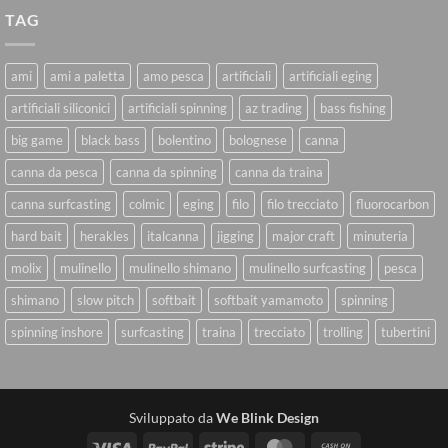
TAG
ami
ami a paletta
amo pesca
artificiali
artificiali eging
artificiali siliconici
artificiali spinning
az trading
bass fishing
big game
black bass
bolentino
bolognese
canna
canna da pesca
canna da spinning
canna da traina
canna surfcasting
colmic
eging
filo
filo trecciato
fluorocarbon
hard bait
herakles
italcanna
jigging
major craft
minuteria
molix
mulinello
mulinello shimano
mulinello surfcasting
pesca
shimano
slow pitch
softbait
softbait yamamoto
spinning
spinning inshore
surfcasting
traina
trecciato
trolling
tubertini
Sviluppato da
We Blink Design
Visa
PayPal
Stripe
MasterCard
Cash