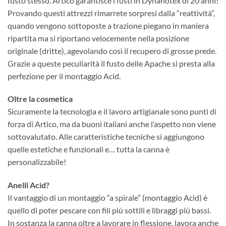
fusto stesso. Artico garantisce i fusti in Dynanotex di 20 anni!
Provando questi attrezzi rimarrete sorpresi dalla “reattività”,
quando vengono sottoposte a trazione piegano in maniera
ripartita ma si riportano velocemente nella posizione
originale (dritte), agevolando così il recupero di grosse prede.
Grazie a queste peculiarità il fusto delle Apache si presta alla
perfezione per il montaggio Acid.
Oltre la cosmetica
Sicuramente la tecnologia e il lavoro artigianale sono punti di
forza di Artico, ma da buoni italiani anche l’aspetto non viene
sottovalutato. Alle caratteristiche tecniche si aggiungono
quelle estetiche e funzionali e… tutta la canna è
personalizzabile!
Anelli Acid?
Il vantaggio di un montaggio “a spirale” (montaggio Acid) è
quello di poter pescare con fili più sottili e libraggi più bassi.
In sostanza la canna oltre a lavorare in flessione, lavora anche