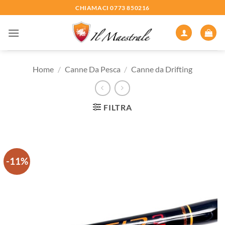
Salta
CHIAMACI 0773 850216
ai
contenuti
Home
/
Canne Da Pesca
/
Canne da Drifting
FILTRA
-11%