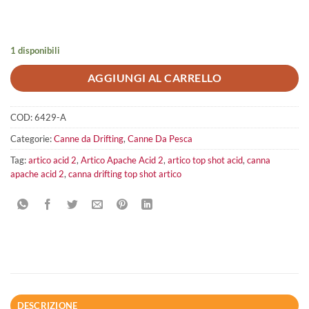
originale
attuale
era:
è:
785,00€.
700,00€.
1 disponibili
AGGIUNGI AL CARRELLO
COD:
6429-A
Categorie:
Canne da Drifting
,
Canne Da Pesca
Tag:
artico acid 2
,
Artico Apache Acid 2
,
artico top shot acid
,
canna
apache acid 2
,
canna drifting top shot artico
DESCRIZIONE