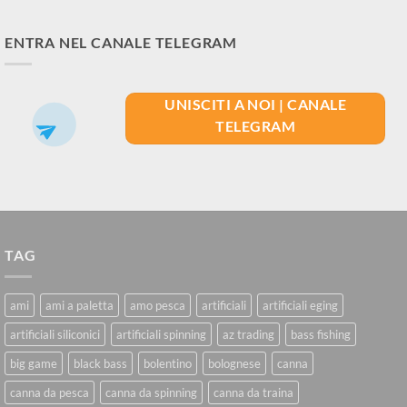
ENTRA NEL CANALE TELEGRAM
UNISCITI A NOI | CANALE
TELEGRAM
TAG
ami
ami a paletta
amo pesca
artificiali
artificiali eging
artificiali siliconici
artificiali spinning
az trading
bass fishing
big game
black bass
bolentino
bolognese
canna
canna da pesca
canna da spinning
canna da traina