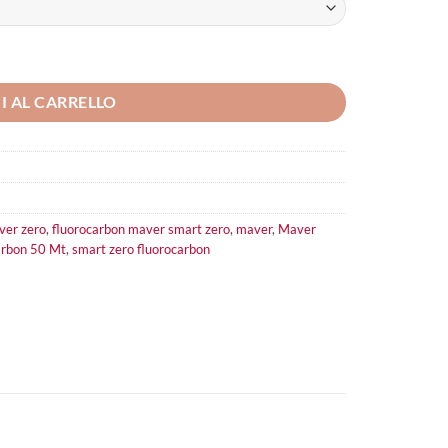
I AL CARRELLO
aver zero
,
fluorocarbon maver smart zero
,
maver
,
Maver
arbon 50 Mt
,
smart zero fluorocarbon