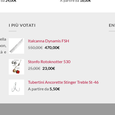
e da
24,00
€
A partire da
18,00
€
I PIÙ VOTATI
EN
ella
Italcanna Dynamis FSH
non,
Il
Il
550,00
€
470,00
€
tà e
prezzo
prezzo
originale
attuale
Stonfo Rotoknotter 530
era:
è:
Il
Il
25,00
€
23,00
€
550,00€.
470,00€.
prezzo
prezzo
originale
attuale
Tubertini Ancorette Stinger Treble St-46
era:
è:
A partire da
5,50
€
25,00€.
23,00€.