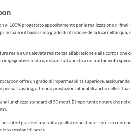
bon
al 100% progettato appositamente per la realizzazione di finali de
 principale è il bassissimo grado di rifrazione della luce nell’acqua,
ra reale e una elevata resistenza all’abrasione e alla corrosione c
ù impegnative. Inoltre, è stato sottoposto a un trattamento special
uorocarbon offre un grado di impermeabilità superiore, assicurando
vi per surfcasting, offrendo prestazioni affidabili anche nelle situa
n una lunghezza standard di 50 metri. È importante notare che nei
tri.
pescatori grazie alla sua alta qualità nonostante il prezzo conten
 loro sessioni di pesca.