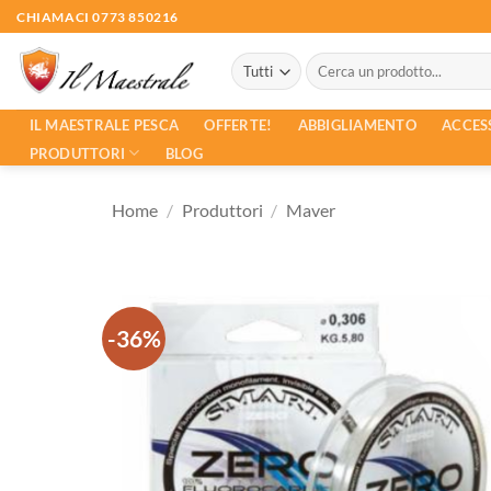
Salta
CHIAMACI 0773 850216
ai
Cerca:
contenuti
ACCES
IL MAESTRALE PESCA
OFFERTE!
ABBIGLIAMENTO
PRODUTTORI
BLOG
Home
/
Produttori
/
Maver
-36%