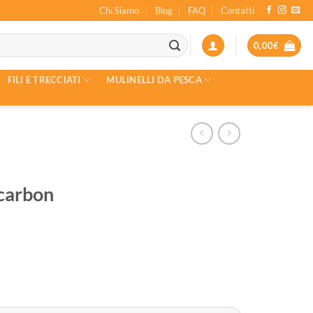
Chi Siamo
Blog
FAQ
Contatti
0,00
€
FILI E TRECCIATI
MULINELLI DA PESCA
carbon