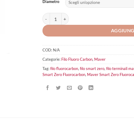
Diametro
Maver Smart Zero Fluorocarbon quantità
AGGIUNG
COD:
N/A
Categorie:
Filo Fluoro Carbon
,
Maver
Tag:
filo fluorocarbon
,
filo smart zero
,
filo terminali m
Smart Zero Fluorocarbon
,
Maver Smart Zero Fluoroc