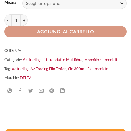
Misura
Az Trading Filo Teflon Braid Red 300mt quantità
AGGIUNGI AL CARRELLO
COD:
N/A
Categorie:
Az Trading
,
Fili Trecciati e Multifibra
,
Monofilo e Trecciati
Tag:
az trading
,
Az Trading Filo Teflon
,
filo 300mt
,
filo trecciato
Marchio:
DELTA