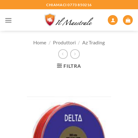
Salta
CHIAMACI 0773 850216
ai
contenuti
Home
/
Produttori
/
Az Trading
FILTRA