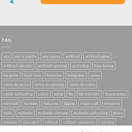
TAG
ami
ami a paletta
amo pesca
artificiali
artificiali eging
artificiali siliconici
artificiali spinning
az trading
bass fishing
big game
black bass
bolentino
bolognese
canna
canna da pesca
canna da spinning
canna da traina
canna surfcasting
colmic
eging
filo
filo trecciato
fluorocarbon
hard bait
herakles
italcanna
jigging
major craft
minuteria
molix
mulinello
mulinello shimano
mulinello surfcasting
pesca
shimano
slow pitch
softbait
softbait yamamoto
spinning
spinning inshore
surfcasting
traina
trecciato
trolling
tubertini