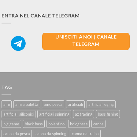
ENTRA NEL CANALE TELEGRAM
UNISCITI A NOI | CANALE
TELEGRAM
TAG
ami
ami a paletta
amo pesca
artificiali
artificiali eging
artificiali siliconici
artificiali spinning
az trading
bass fishing
big game
black bass
bolentino
bolognese
canna
canna da pesca
canna da spinning
canna da traina