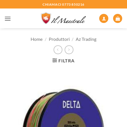
Salta
CHIAMACI 0773 850216
ai
contenuti
Home
/
Produttori
/
Az Trading
FILTRA