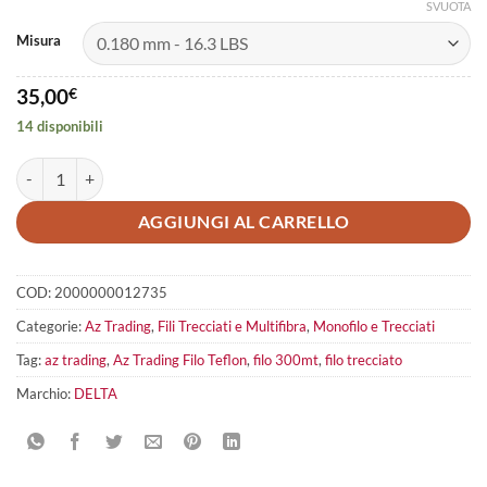
SVUOTA
Misura
35,00
€
14 disponibili
Az Trading Filo Teflon Braid Multicolor 300mt quantità
AGGIUNGI AL CARRELLO
COD:
2000000012735
Categorie:
Az Trading
,
Fili Trecciati e Multifibra
,
Monofilo e Trecciati
Tag:
az trading
,
Az Trading Filo Teflon
,
filo 300mt
,
filo trecciato
Marchio:
DELTA