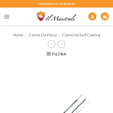
Salta
CHIAMACI 0773 850216
ai
contenuti
Home
/
Canne Da Pesca
/
Canne da Surf Casting
FILTRA