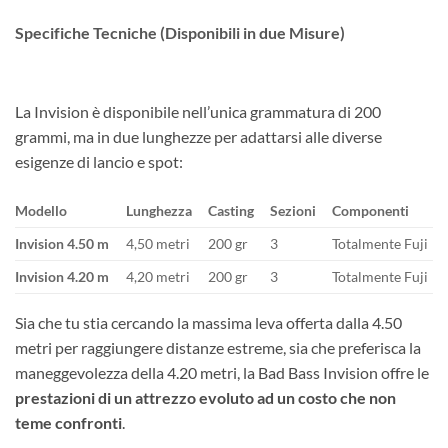
Specifiche Tecniche (Disponibili in due Misure)
La Invision è disponibile nell’unica grammatura di 200
grammi, ma in due lunghezze per adattarsi alle diverse
esigenze di lancio e spot:
Modello
Lunghezza
Casting
Sezioni
Componenti
Invision 4.50 m
4,50 metri
200 gr
3
Totalmente Fuji
Invision 4.20 m
4,20 metri
200 gr
3
Totalmente Fuji
Sia che tu stia cercando la massima leva offerta dalla 4.50
metri per raggiungere distanze estreme, sia che preferisca la
maneggevolezza della 4.20 metri, la Bad Bass Invision offre le
prestazioni di un attrezzo evoluto ad un costo che non
teme confronti
.