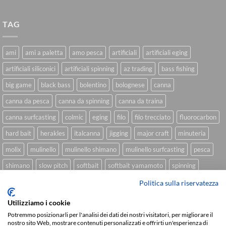
TAG
ami
ami a paletta
amo pesca
artificiali
artificiali eging
artificiali siliconici
artificiali spinning
az trading
bass fishing
big game
black bass
bolentino
bolognese
canna
canna da pesca
canna da spinning
canna da traina
canna surfcasting
colmic
eging
filo
filo trecciato
fluorocarbon
hard bait
herakles
italcanna
jigging
major craft
minuteria
molix
mulinello
mulinello shimano
mulinello surfcasting
pesca
shimano
slow pitch
softbait
softbait yamamoto
spinning
spinning inshore
surfcasting
traina
trecciato
trolling
tubertini
Politica sulla riservatezza
Utilizziamo i cookie
Potremmo posizionarli per l'analisi dei dati dei nostri visitatori, per migliorare il
nostro sito Web, mostrare contenuti personalizzati e offrirti un'esperienza di
Sviluppato da
We Blink Design