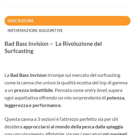
DESCRIZIONE
INFORMAZIONI AGGIUNTIVE
Bad Bass Invision – La Rivoluzione del
Surfcasting
La
Bad Bass Invision
irrompe sul mercato del surfcasting
come la canna che unisce la qualità eccelsa dei top di gamma
a un
prezzo imbattibile
. Pensata come
entry level
, supera
ogni aspettativa offrendo un mix sorprendente di
potenza,
leggerezza e performance
.
Questa canna a 3 sezioni è l’attrezzo perfetto sia per chi
desidera
approcciarsi al mondo della pesca dalla spiaggia
con uno strumento affidabile, sia per i pescatori
più navigati