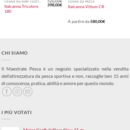
420,00
€
CANNE DA SURF CASTING
CANNE DA PESCA
Il
Il
398,00
€
Italcanna Tricolore
Italcanna Vitium CR
prezzo
prezzo
180
originale
attuale
era:
è:
420,00€.
398,00€.
A partire da
580,00
€
CHI SIAMO
Il Maestrale Pesca è un negozio specializzato nella vendita
dell’attrezzatura da pesca sportiva e non, raccoglie ben 15 anni
di conoscenza, pratica, abilità e amore per questo mondo.
I PIÙ VOTATI
Major Craft JigPara Slow 15 gr