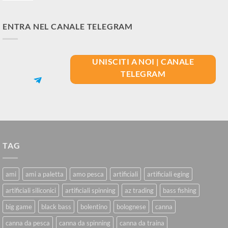
ENTRA NEL CANALE TELEGRAM
UNISCITI A NOI | CANALE
TELEGRAM
TAG
ami
ami a paletta
amo pesca
artificiali
artificiali eging
artificiali siliconici
artificiali spinning
az trading
bass fishing
big game
black bass
bolentino
bolognese
canna
canna da pesca
canna da spinning
canna da traina