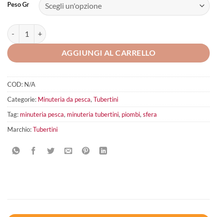
Peso Gr
Tubertini Pallettoni Sfera Black quantità
AGGIUNGI AL CARRELLO
COD:
N/A
Categorie:
Minuteria da pesca
,
Tubertini
Tag:
minuteria pesca
,
minuteria tubertini
,
piombi
,
sfera
Marchio:
Tubertini