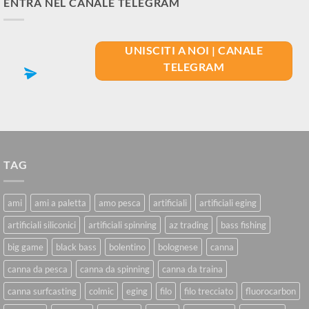
ENTRA NEL CANALE TELEGRAM
UNISCITI A NOI | CANALE
TELEGRAM
TAG
ami
ami a paletta
amo pesca
artificiali
artificiali eging
artificiali siliconici
artificiali spinning
az trading
bass fishing
big game
black bass
bolentino
bolognese
canna
canna da pesca
canna da spinning
canna da traina
canna surfcasting
colmic
eging
filo
filo trecciato
fluorocarbon