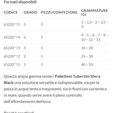
Formati disponibili
GRAMMATURE
CODICE
GRADO
PEZZI/CONFEZIONE
(G)
1 – 1,5 – 2 – 2,5 –
65220**/5
5
5
3
4 – 5 – 6 – 7 – 8 –
65220**/4
4
5
10 – 12 – 15
65220**/3
3
5
18 – 20
65220**/2
2
5
25 – 30
65220**/1
1
5
40 – 50
Questa ampia gamma rende i
Pallettoni Tubertini Sfera
Black
una soluzione versatile e indispensabile, sia per la
pesca in acque lente e trasparenti, sia in fiumi con corrente o
in mare, quando serve avere il pieno controllo
dell’affondamento dell’esca.
Perché sceglierli