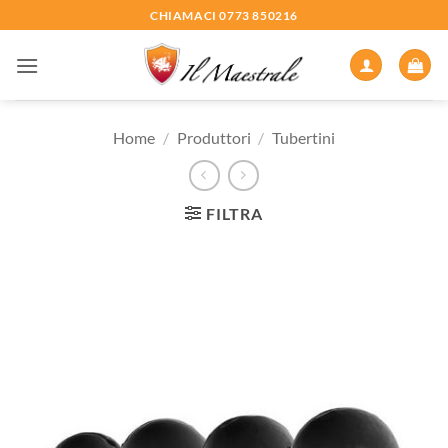
Salta
CHIAMACI 0773 850216
ai
contenuti
Home
/
Produttori
/
Tubertini
FILTRA