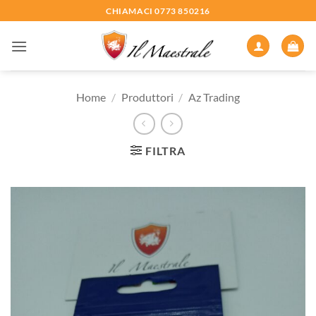
Salta
CHIAMACI 0773 850216
ai
contenuti
Home
/
Produttori
/
Az Trading
FILTRA