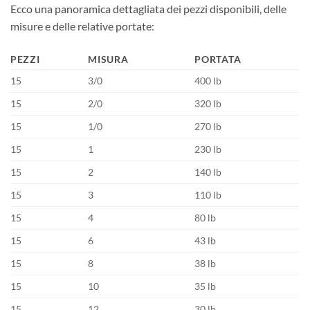
Ecco una panoramica dettagliata dei pezzi disponibili, delle
misure e delle relative portate:
PEZZI
MISURA
PORTATA
15
3/0
400 lb
15
2/0
320 lb
15
1/0
270 lb
15
1
230 lb
15
2
140 lb
15
3
110 lb
15
4
80 lb
15
6
43 lb
15
8
38 lb
15
10
35 lb
15
12
30 lb