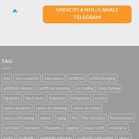
UNISCITI A NOI | CANALE
TELEGRAM
TAG
ami
ami a paletta
amo pesca
artificiali
artificiali eging
artificiali siliconici
artificiali spinning
az trading
bass fishing
big game
black bass
bolentino
bolognese
canna
canna da pesca
canna da spinning
canna da traina
canna surfcasting
colmic
eging
filo
filo trecciato
fluorocarbon
hard bait
herakles
italcanna
jigging
major craft
minuteria
molix
mulinello
mulinello shimano
mulinello surfcasting
pesca