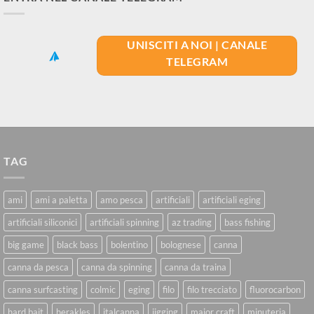
UNISCITI A NOI | CANALE
TELEGRAM
TAG
ami
ami a paletta
amo pesca
artificiali
artificiali eging
artificiali siliconici
artificiali spinning
az trading
bass fishing
big game
black bass
bolentino
bolognese
canna
canna da pesca
canna da spinning
canna da traina
canna surfcasting
colmic
eging
filo
filo trecciato
fluorocarbon
hard bait
herakles
italcanna
jigging
major craft
minuteria