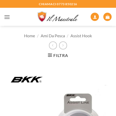
Salta
CHIAMACI 0773 850216
ai
contenuti
Home
/
Ami Da Pesca
/
Assist Hook
FILTRA