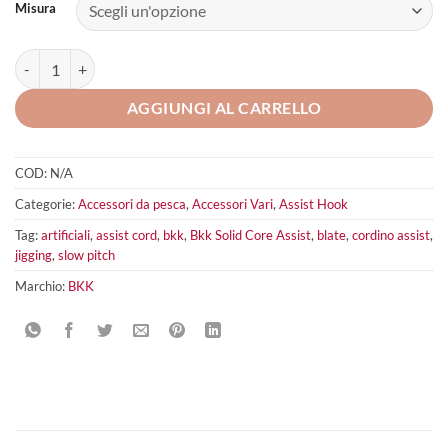
Misura
Bkk Solid Core Assist quantità
AGGIUNGI AL CARRELLO
COD:
N/A
Categorie:
Accessori da pesca
,
Accessori Vari
,
Assist Hook
Tag:
artificiali
,
assist cord
,
bkk
,
Bkk Solid Core Assist
,
blate
,
cordino assist
,
jigging
,
slow pitch
Marchio:
BKK