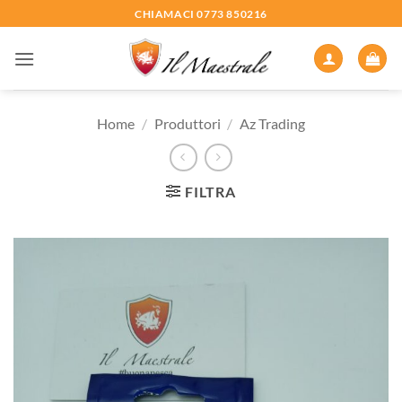
Salta
CHIAMACI 0773 850216
ai
contenuti
Home
/
Produttori
/
Az Trading
FILTRA