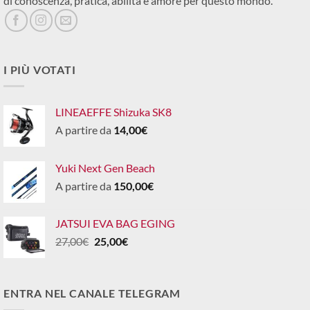
di conoscenza, pratica, abilità e amore per questo mondo.
I PIÙ VOTATI
LINEAEFFE Shizuka SK8
A partire da
14,00
€
Yuki Next Gen Beach
A partire da
150,00
€
JATSUI EVA BAG EGING
Il
Il
27,00
€
25,00
€
prezzo
prezzo
originale
attuale
era:
è:
ENTRA NEL CANALE TELEGRAM
27,00€.
25,00€.