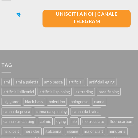
UNISCITI A NOI | CANALE
TELEGRAM
TAG
ami
ami a paletta
amo pesca
artificiali
artificiali eging
artificiali siliconici
artificiali spinning
az trading
bass fishing
big game
black bass
bolentino
bolognese
canna
canna da pesca
canna da spinning
canna da traina
canna surfcasting
colmic
eging
filo
filo trecciato
fluorocarbon
hard bait
herakles
italcanna
jigging
major craft
minuteria