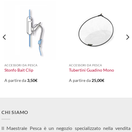
ACCESSORI DA PESCA
ACCESSORI DA PESCA
l
Stonfo Bait Clip
Tubertini Guadino Mono
prezzo
le
attuale
:
A partire da
3,50
€
A partire da
25,00
€
25,00€.
CHI SIAMO
Il Maestrale Pesca è un negozio specializzato nella vendita