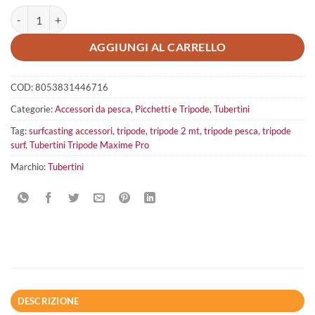
Tubertini Tripode Maxime Pro quantità
AGGIUNGI AL CARRELLO
COD:
8053831446716
Categorie:
Accessori da pesca
,
Picchetti e Tripode
,
Tubertini
Tag:
surfcasting accessori
,
tripode
,
tripode 2 mt
,
tripode pesca
,
tripode
surf
,
Tubertini Tripode Maxime Pro
Marchio:
Tubertini
DESCRIZIONE