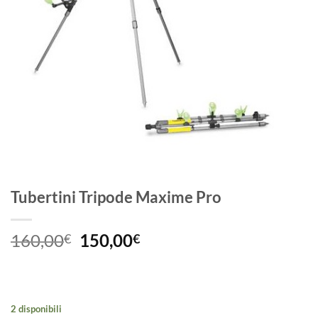
Tubertini Tripode Maxime Pro
Il
Il
160,00
150,00
€
€
prezzo
prezzo
originale
attuale
era:
è:
160,00€.
150,00€.
2 disponibili