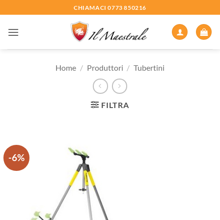
Salta
CHIAMACI 0773 850216
ai
contenuti
Home
/
Produttori
/
Tubertini
FILTRA
-6%