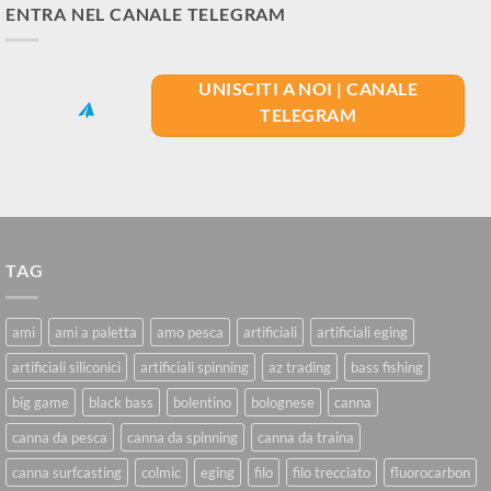
ENTRA NEL CANALE TELEGRAM
UNISCITI A NOI | CANALE
TELEGRAM
TAG
ami
ami a paletta
amo pesca
artificiali
artificiali eging
artificiali siliconici
artificiali spinning
az trading
bass fishing
big game
black bass
bolentino
bolognese
canna
canna da pesca
canna da spinning
canna da traina
canna surfcasting
colmic
eging
filo
filo trecciato
fluorocarbon