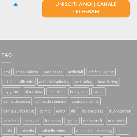
UNISCITI A NOI | CANALE
TELEGRAM
TAG
ami
ami a paletta
amo pesca
artificiali
artificiali eging
artificiali siliconici
artificiali spinning
az trading
bass fishing
big game
black bass
bolentino
bolognese
canna
canna da pesca
canna da spinning
canna da traina
canna surfcasting
colmic
eging
filo
filo trecciato
fluorocarbon
hard bait
herakles
italcanna
jigging
major craft
minuteria
molix
mulinello
mulinello shimano
mulinello surfcasting
pesca