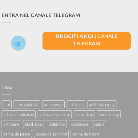
ENTRA NEL CANALE TELEGRAM
UNISCITI A NOI | CANALE
TELEGRAM
TAG
ami
ami a paletta
amo pesca
artificiali
artificiali eging
artificiali siliconici
artificiali spinning
az trading
bass fishing
big game
black bass
bolentino
bolognese
canna
canna da pesca
canna da spinning
canna da traina