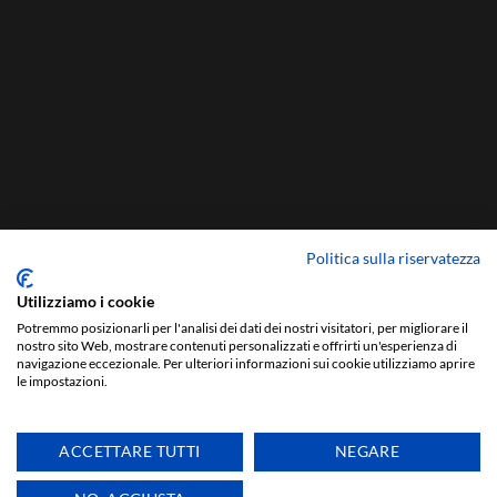
Politica sulla riservatezza
Utilizziamo i cookie
Potremmo posizionarli per l'analisi dei dati dei nostri visitatori, per migliorare il
nostro sito Web, mostrare contenuti personalizzati e offrirti un'esperienza di
navigazione eccezionale. Per ulteriori informazioni sui cookie utilizziamo aprire
le impostazioni.
ACCETTARE TUTTI
NEGARE