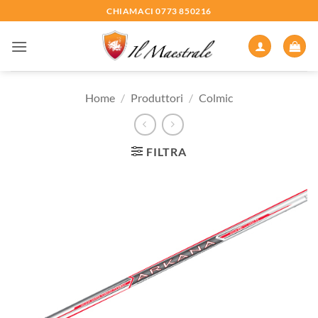
Salta
CHIAMACI 0773 850216
ai
contenuti
Home
/
Produttori
/
Colmic
FILTRA