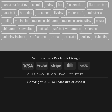
canna surfcasting
colmic
eging
filo
filo trecciato
fluorocarbon
hard bait
herakles
italcanna
jigging
major craft
minuteria
molix
mulinello
mulinello shimano
mulinello surfcasting
pesca
shimano
slow pitch
softbait
softbait yamamoto
spinning
spinning inshore
surfcasting
traina
trecciato
trolling
tubertini
Sviluppato da
We Blink Design
Visa
PayPal
Stripe
MasterCard
Cash
On
CHI SIAMO
BLOG
FAQ
CONTATTI
Delivery
Copyright 2026 ©
IlMaestralePesca.it