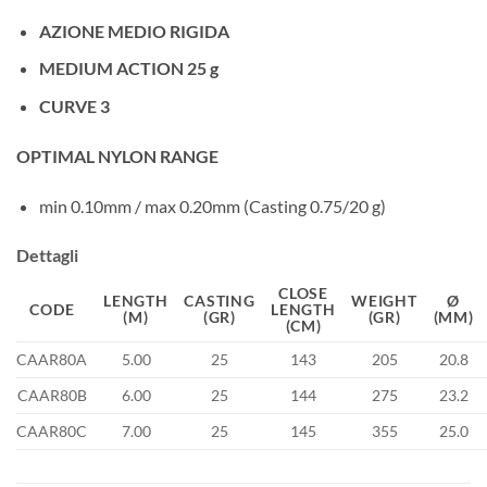
AZIONE MEDIO RIGIDA
MEDIUM ACTION 25 g
CURVE 3
OPTIMAL NYLON RANGE
min 0.10mm / max 0.20mm (Casting 0.75/20 g)
Dettagli
CLOSE
LENGTH
CASTING
WEIGHT
Ø
CODE
LENGTH
(M)
(GR)
(GR)
(MM)
(CM)
CAAR80A
5.00
25
143
205
20.8
CAAR80B
6.00
25
144
275
23.2
CAAR80C
7.00
25
145
355
25.0