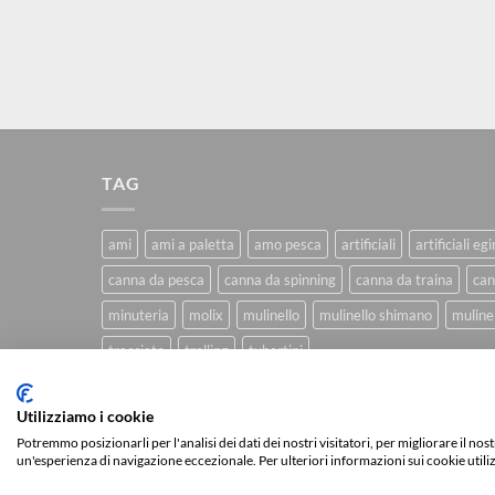
TAG
ami
ami a paletta
amo pesca
artificiali
artificiali eg
canna da pesca
canna da spinning
canna da traina
can
minuteria
molix
mulinello
mulinello shimano
mulinel
trecciato
trolling
tubertini
Utilizziamo i cookie
CHI SIAMO
BLOG
FAQ
CONTATTI
Potremmo posizionarli per l'analisi dei dati dei nostri visitatori, per migliorare il no
un'esperienza di navigazione eccezionale. Per ulteriori informazioni sui cookie utili
Copyright 2026 ©
IlMaestralePesca.it