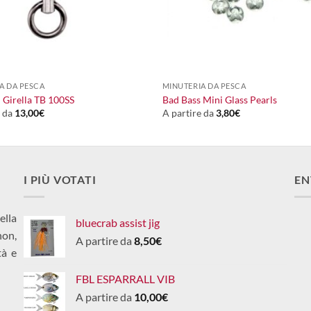
+
A DA PESCA
MINUTERIA DA PESCA
i Girella TB 100SS
Bad Bass Mini Glass Pearls
e da
13,00
€
A partire da
3,80
€
I PIÙ VOTATI
EN
ella
bluecrab assist jig
non,
A partire da
8,50
€
tà e
FBL ESPARRALL VIB
A partire da
10,00
€