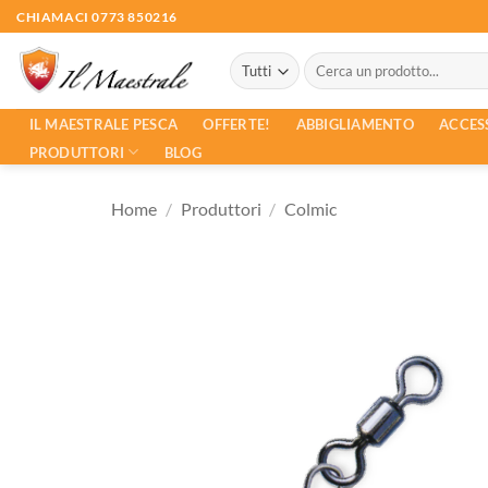
Salta
CHIAMACI 0773 850216
ai
Cerca:
contenuti
ACCES
IL MAESTRALE PESCA
OFFERTE!
ABBIGLIAMENTO
PRODUTTORI
BLOG
Home
/
Produttori
/
Colmic