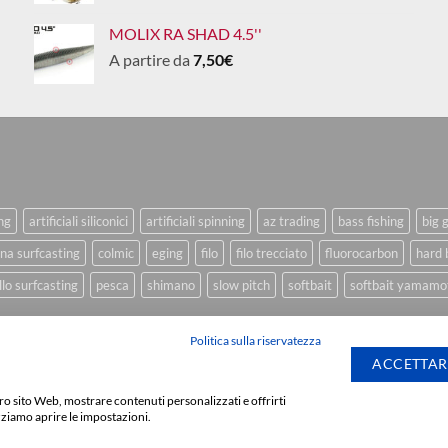
MOLIX RA SHAD 4.5''
A partire da
7,50
€
ing
artificiali siliconici
artificiali spinning
az trading
bass fishing
big 
na surfcasting
colmic
eging
filo
filo trecciato
fluorocarbon
hard 
lo surfcasting
pesca
shimano
slow pitch
softbait
softbait yamamo
Politica sulla riservatezza
ACCETTAR
stro sito Web, mostrare contenuti personalizzati e offrirti
Sviluppato da
We Bl
zziamo aprire le impostazioni.