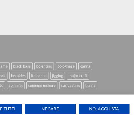
game
black bass
bolentino
bolognese
canna
bait
herakles
italcanna
jigging
major craft
to
spinning
spinning inshore
surfcasting
traina
E TUTTI
NEGARE
NO, AGGIUSTA
Ti aiutiamo
Visa
PayPal
Stripe
MasterCard
Cash
ink Design
On