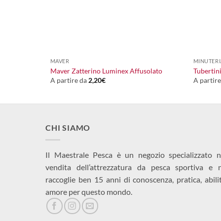
+
+
MAVER
MINUTERI
i
Maver Zatterino Luminex Affusolato
Tubertin
A partire da
2,20
€
A partir
CHI SIAMO
Il Maestrale Pesca è un negozio specializzato n
vendita dell’attrezzatura da pesca sportiva e 
raccoglie ben 15 anni di conoscenza, pratica, abili
amore per questo mondo.