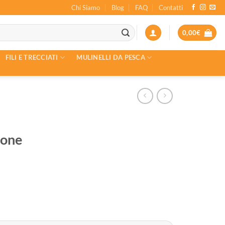
Chi Siamo
Blog
FAQ
Contatti
0,00
€
FILI E TRECCIATI
MULINELLI DA PESCA
tone