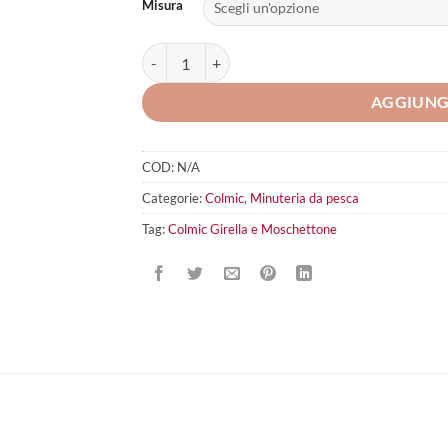
Misura
Colmic Girella e Moschettone quantità
AGGIUNG
COD:
N/A
Categorie:
Colmic
,
Minuteria da pesca
Tag:
Colmic Girella e Moschettone