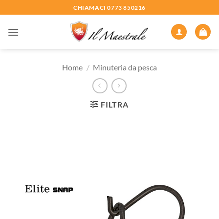
Salta
CHIAMACI 0773 850216
ai
contenuti
Home
/
Minuteria da pesca
FILTRA