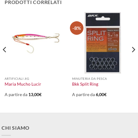
PRODOTTI CORRELATI
-8%
ARTIFICIALI JIG
MINUTERIA DA PESCA
Maria Mucho Lucir
Bkk Split Ring
A partire da
13,00
€
A partire da
6,00
€
CHI SIAMO