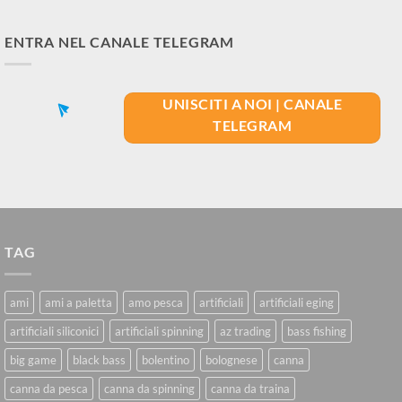
ENTRA NEL CANALE TELEGRAM
UNISCITI A NOI | CANALE
TELEGRAM
TAG
ami
ami a paletta
amo pesca
artificiali
artificiali eging
artificiali siliconici
artificiali spinning
az trading
bass fishing
big game
black bass
bolentino
bolognese
canna
canna da pesca
canna da spinning
canna da traina