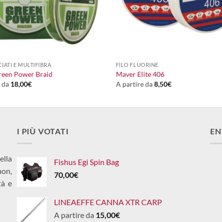
+
CIATI E MULTIFIBRA
FILO FLUORINE
reen Power Braid
Maver Elite 406
e da
18,00
€
A partire da
8,50
€
I PIÙ VOTATI
EN
ella
Fishus Egi Spin Bag
non,
70,00
€
tà e
LINEAEFFE CANNA XTR CARP
A partire da
15,00
€