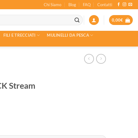
Chi Siamo
Blog
FAQ
Contatti
0,00
€
FILI E TRECCIATI
MULINELLI DA PESCA
K Stream