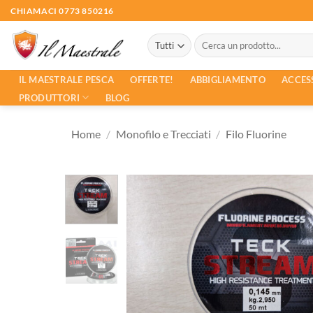
Salta
CHIAMACI 0773 850216
ai
Cerca:
contenuti
ACCES
IL MAESTRALE PESCA
OFFERTE!
ABBIGLIAMENTO
PRODUTTORI
BLOG
Home
/
Monofilo e Trecciati
/
Filo Fluorine