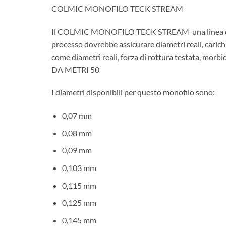
COLMIC MONOFILO TECK STREAM
Il COLMIC MONOFILO TECK STREAM una linea di mo
processo dovrebbe assicurare diametri reali, carichi
come diametri reali, forza di rottura testata, morb
DA METRI 50
I diametri disponibili per questo monofilo sono:
0,07 mm
0,08 mm
0,09 mm
0,103 mm
0,115 mm
0,125 mm
0,145 mm