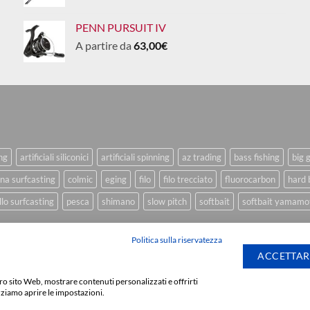
PENN PURSUIT IV
A partire da
63,00
€
ing
artificiali siliconici
artificiali spinning
az trading
bass fishing
big 
na surfcasting
colmic
eging
filo
filo trecciato
fluorocarbon
hard 
lo surfcasting
pesca
shimano
slow pitch
softbait
softbait yamamo
Politica sulla riservatezza
ACCETTAR
stro sito Web, mostrare contenuti personalizzati e offrirti
Sviluppato da
We Bl
zziamo aprire le impostazioni.