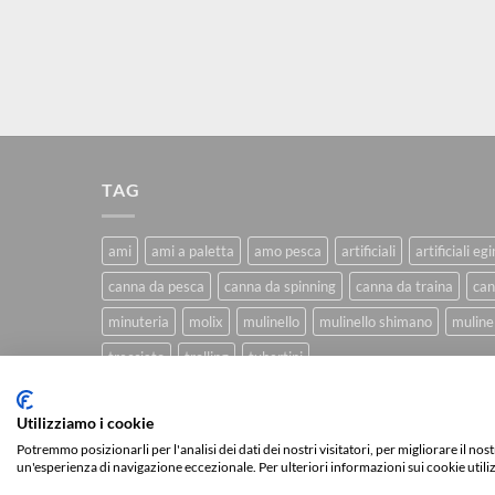
TAG
ami
ami a paletta
amo pesca
artificiali
artificiali eg
canna da pesca
canna da spinning
canna da traina
can
minuteria
molix
mulinello
mulinello shimano
mulinel
trecciato
trolling
tubertini
Utilizziamo i cookie
CHI SIAMO
BLOG
FAQ
CONTATTI
Potremmo posizionarli per l'analisi dei dati dei nostri visitatori, per migliorare il no
un'esperienza di navigazione eccezionale. Per ulteriori informazioni sui cookie utili
Copyright 2026 ©
IlMaestralePesca.it