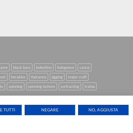
game
black bass
bolentino
bolognese
canna
bait
herakles
italcanna
jigging
major craft
to
spinning
spinning inshore
surfcasting
traina
E TUTTI
NEGARE
NO, AGGIUSTA
Ti aiutiamo
Visa
PayPal
Stripe
MasterCard
Cash
ink Design
On