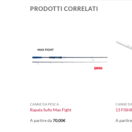
PRODOTTI CORRELATI
+
+
220,00
€
CANNE DA PESCA
CANNE DA
Il
Il
150,00
€
er
Rapala Sufix Max Fight
13 FISHI
prezzo
prezzo
originale
attuale
era:
è:
A partire da
70,00
€
A partir
220,00€.
150,00€.