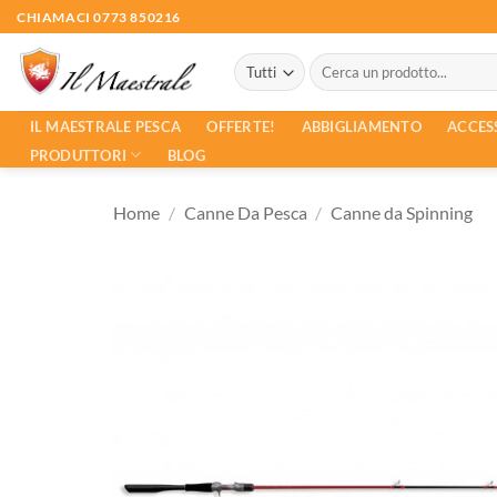
Salta
CHIAMACI 0773 850216
ai
Cerca:
contenuti
ACCES
IL MAESTRALE PESCA
OFFERTE!
ABBIGLIAMENTO
PRODUTTORI
BLOG
Home
/
Canne Da Pesca
/
Canne da Spinning