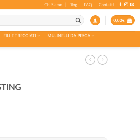
Chi Siamo
Blog
FAQ
Contatti
0,00
€
FILI E TRECCIATI
MULINELLI DA PESCA
TING