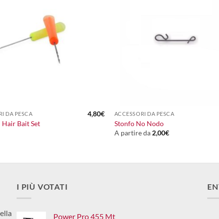
+
4,80
€
I DA PESCA
ACCESSORI DA PESCA
 Hair Bait Set
Stonfo No Nodo
A partire da
2,00
€
I PIÙ VOTATI
EN
ella
Power Pro 455 Mt