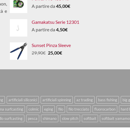
non,
A partire da
45,00
€
tà e
Gamakatsu Serie 12301
A partire da
4,50
€
Sunset Pinza Sleeve
Il
Il
29,90
€
25,00
€
prezzo
prezzo
originale
attuale
era:
è:
29,90€.
25,00€.
ing
artificiali siliconici
artificiali spinning
az trading
bass fishing
big 
na surfcasting
colmic
eging
filo
filo trecciato
fluorocarbon
hard 
lo surfcasting
pesca
shimano
slow pitch
softbait
softbait yamamo