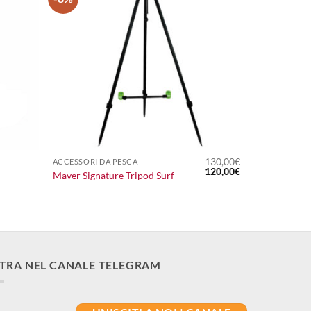
+
130,00
€
ACCESSORI DA PESCA
Il
Il
120,00
€
Maver Signature Tripod Surf
prezzo
prezzo
originale
attuale
era:
è:
130,00€.
120,00€.
TRA NEL CANALE TELEGRAM