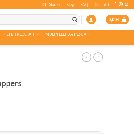
Chi Siamo
Blog
FAQ
Contatti
0,00
€
FILI E TRECCIATI
MULINELLI DA PESCA
oppers