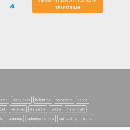
UNISCITI A NOI | CANALE
TELEGRAM
game
black bass
bolentino
bolognese
canna
bait
herakles
italcanna
jigging
major craft
to
spinning
spinning inshore
surfcasting
traina