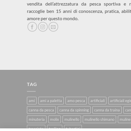
vendita dell’attrezzatura da pesca sportiva e 
raccoglie ben 15 anni di conoscenza, pratica, abili
amore per questo mondo.
TAG
ami
ami a paletta
amo pesca
artificiali
artificiali eg
canna da pesca
canna da spinning
canna da traina
can
minuteria
molix
mulinello
mulinello shimano
mulinel
trecciato
trolling
tubertini