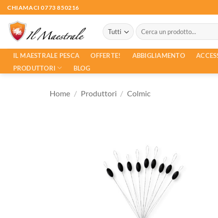
Salta
CHIAMACI 0773 850216
ai
Cerca:
contenuti
ACCES
IL MAESTRALE PESCA
OFFERTE!
ABBIGLIAMENTO
PRODUTTORI
BLOG
Home
/
Produttori
/
Colmic