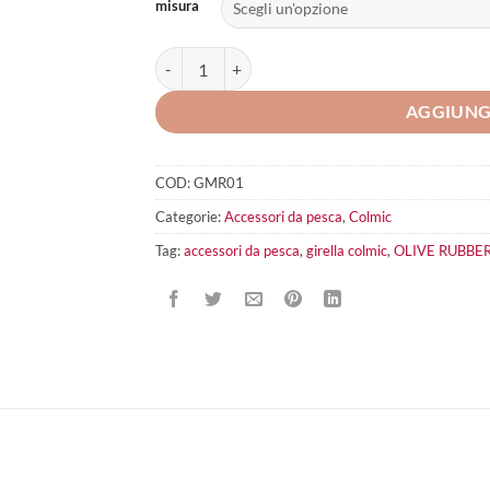
misura
COLMIC Olive Rubber Stoppers quantità
AGGIUNG
COD:
GMR01
Categorie:
Accessori da pesca
,
Colmic
Tag:
accessori da pesca
,
girella colmic
,
OLIVE RUBBE