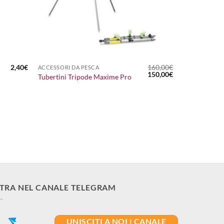
+
2,40
€
160,00
€
ACCESSORI DA PESCA
Il
Il
150,00
€
Tubertini Tripode Maxime Pro
prezzo
prezzo
originale
attuale
era:
è:
160,00€.
150,00€.
TRA NEL CANALE TELEGRAM
UNISCITI A NOI | CANALE