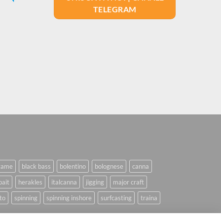
TELEGRAM
game
black bass
bolentino
bolognese
canna
bait
herakles
italcanna
jigging
major craft
to
spinning
spinning inshore
surfcasting
traina