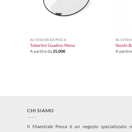
+
+
90,00
€
ACCESSORI DA PESCA
ACCESSOR
Il
Il
65,00
€
Tubertini Guadino Mono
Stonfo Ba
prezzo
prezzo
A partire da
25,00
€
A partir
originale
attuale
era:
è:
90,00€.
65,00€.
CHI SIAMO
Il Maestrale Pesca è un negozio specializzato n