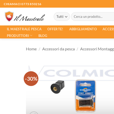
Salta
CHIAMACI 0773 850216
ai
Cerca:
contenuti
ACCES
IL MAESTRALE PESCA
OFFERTE!
ABBIGLIAMENTO
PRODUTTORI
BLOG
Home
/
Accessori da pesca
/
Accessori Montagg
-30%