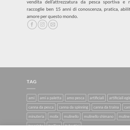
vendita dell’attrezzatura da pesca sportiva e 
raccoglie ben 15 anni di conoscenza, pratica, abili
amore per questo mondo.
TAG
ami
ami a paletta
amo pesca
artificiali
artificiali eg
canna da pesca
canna da spinning
canna da traina
can
minuteria
molix
mulinello
mulinello shimano
mulinel
trecciato
trolling
tubertini