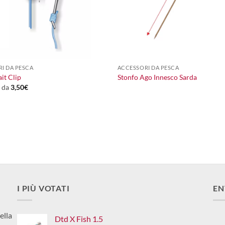
+
I DA PESCA
ACCESSORI DA PESCA
it Clip
Stonfo Ago Innesco Sarda
e da
3,50
€
I PIÙ VOTATI
EN
ella
Dtd X Fish 1.5