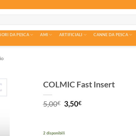
SORI DA PESCA
AMI
ARTIFICIALI
CANNE DA PESCA
io
COLMIC Fast Insert
Il
Il
5,00
3,50
€
€
prezzo
prezzo
originale
attuale
era:
è:
5,00€.
3,50€.
2 disponibili