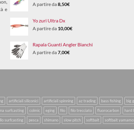
non,
A partire da
8,50
€
tà e
Yo zuri Ultra Dx
A partire da
10,00
€
Rapala Guanti Angler Bianchi
A partire da
7,00
€
ing
artificiali siliconici
artificiali spinning
az trading
bass fishing
big 
na surfcasting
colmic
eging
filo
filo trecciato
fluorocarbon
hard 
lo surfcasting
pesca
shimano
slow pitch
softbait
softbait yamamo