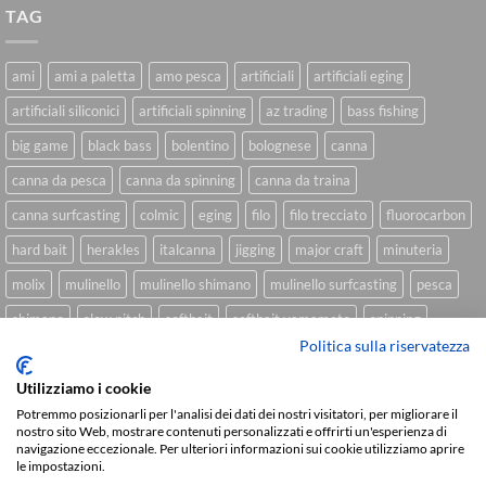
TAG
ami
ami a paletta
amo pesca
artificiali
artificiali eging
artificiali siliconici
artificiali spinning
az trading
bass fishing
big game
black bass
bolentino
bolognese
canna
canna da pesca
canna da spinning
canna da traina
canna surfcasting
colmic
eging
filo
filo trecciato
fluorocarbon
hard bait
herakles
italcanna
jigging
major craft
minuteria
molix
mulinello
mulinello shimano
mulinello surfcasting
pesca
shimano
slow pitch
softbait
softbait yamamoto
spinning
Politica sulla riservatezza
spinning inshore
surfcasting
traina
trecciato
trolling
tubertini
Utilizziamo i cookie
Potremmo posizionarli per l'analisi dei dati dei nostri visitatori, per migliorare il
nostro sito Web, mostrare contenuti personalizzati e offrirti un'esperienza di
Sviluppato da
We Blink Design
navigazione eccezionale. Per ulteriori informazioni sui cookie utilizziamo aprire
le impostazioni.
Visa
PayPal
Stripe
MasterCard
Cash