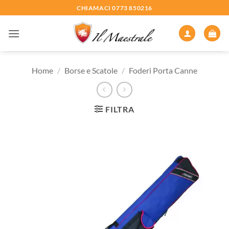
Salta
CHIAMACI 0773 850216
ai
contenuti
Home
/
Borse e Scatole
/
Foderi Porta Canne
FILTRA