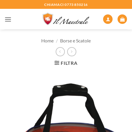
Salta
CHIAMACI 0773 850216
ai
contenuti
Home
/
Borse e Scatole
FILTRA