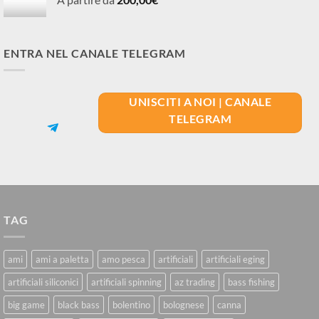
ENTRA NEL CANALE TELEGRAM
UNISCITI A NOI | CANALE
TELEGRAM
TAG
ami
ami a paletta
amo pesca
artificiali
artificiali eging
artificiali siliconici
artificiali spinning
az trading
bass fishing
big game
black bass
bolentino
bolognese
canna