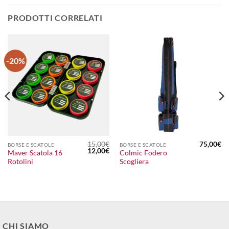
PRODOTTI CORRELATI
-20%
15,00
€
75,00
€
BORSE E SCATOLE
BORSE E SCATOLE
Il
Il
12,00
€
Maver Scatola 16
Colmic Fodero
prezzo
prezzo
Rotolini
Scogliera
originale
attuale
era:
è:
15,00€.
12,00€.
CHI SIAMO