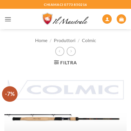
Salta
CHIAMACI 0773 850216
ai
contenuti
Home
/
Produttori
/
Colmic
FILTRA
-7%