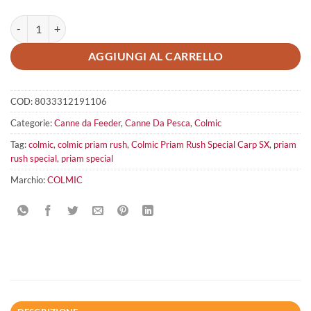
Colmic Priam Rush Special Carp SX quantità
AGGIUNGI AL CARRELLO
COD:
8033312191106
Categorie:
Canne da Feeder
,
Canne Da Pesca
,
Colmic
Tag:
colmic
,
colmic priam rush
,
Colmic Priam Rush Special Carp SX
,
priam
rush special
,
priam special
Marchio:
COLMIC