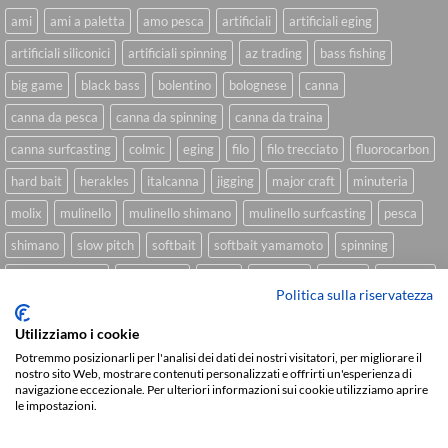
ami
ami a paletta
amo pesca
artificiali
artificiali eging
artificiali siliconici
artificiali spinning
az trading
bass fishing
big game
black bass
bolentino
bolognese
canna
canna da pesca
canna da spinning
canna da traina
canna surfcasting
colmic
eging
filo
filo trecciato
fluorocarbon
hard bait
herakles
italcanna
jigging
major craft
minuteria
molix
mulinello
mulinello shimano
mulinello surfcasting
pesca
shimano
slow pitch
softbait
softbait yamamoto
spinning
spinning inshore
surfcasting
traina
trecciato
trolling
tubertini
Politica sulla riservatezza
Utilizziamo i cookie
Potremmo posizionarli per l'analisi dei dati dei nostri visitatori, per migliorare il
Sviluppato da
We Blink Design
nostro sito Web, mostrare contenuti personalizzati e offrirti un'esperienza di
navigazione eccezionale. Per ulteriori informazioni sui cookie utilizziamo aprire
Visa
PayPal
Stripe
MasterCard
Cash
le impostazioni.
On
CHI SIAMO
BLOG
FAQ
CONTATTI
Delivery