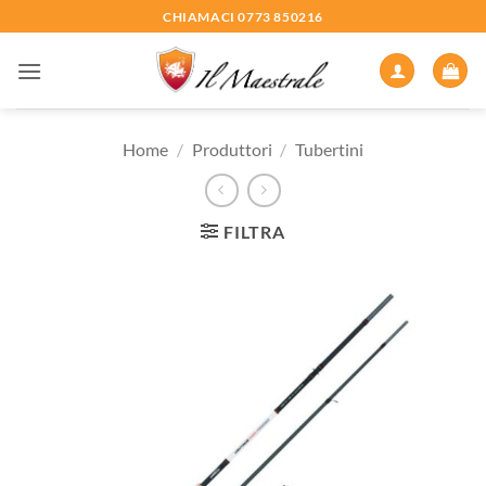
Salta
CHIAMACI 0773 850216
ai
contenuti
Home
/
Produttori
/
Tubertini
FILTRA