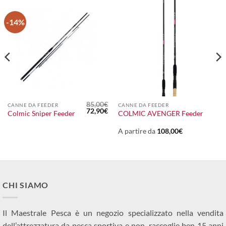
-14%
85,00
€
CANNE DA FEEDER
CANNE DA FEEDER
Il
Il
72,90
€
Colmic Sniper Feeder
COLMIC AVENGER Feeder
prezzo
prezzo
originale
attuale
era:
è:
A partire da
108,00
€
85,00€.
72,90€.
CHI SIAMO
Il Maestrale Pesca è un negozio specializzato nella vendita
dell’attrezzatura da pesca sportiva e non, raccoglie ben 15 anni