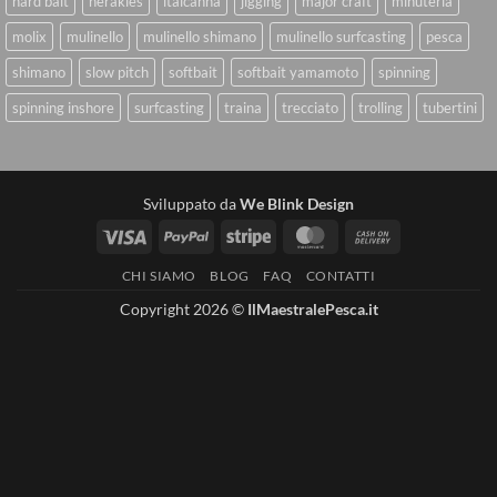
hard bait
herakles
italcanna
jigging
major craft
minuteria
molix
mulinello
mulinello shimano
mulinello surfcasting
pesca
shimano
slow pitch
softbait
softbait yamamoto
spinning
spinning inshore
surfcasting
traina
trecciato
trolling
tubertini
Sviluppato da
We Blink Design
Visa
PayPal
Stripe
MasterCard
Cash
On
CHI SIAMO
BLOG
FAQ
CONTATTI
Delivery
Copyright 2026 ©
IlMaestralePesca.it