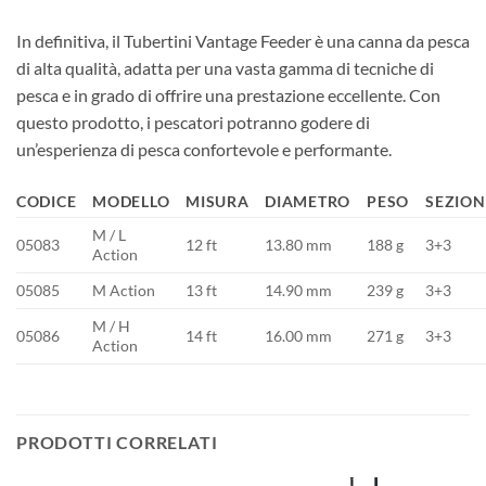
In definitiva, il Tubertini Vantage Feeder è una canna da pesca
di alta qualità, adatta per una vasta gamma di tecniche di
pesca e in grado di offrire una prestazione eccellente. Con
questo prodotto, i pescatori potranno godere di
un’esperienza di pesca confortevole e performante.
CODICE
MODELLO
MISURA
DIAMETRO
PESO
SEZION
M / L
05083
12 ft
13.80 mm
188 g
3+3
Action
05085
M Action
13 ft
14.90 mm
239 g
3+3
M / H
05086
14 ft
16.00 mm
271 g
3+3
Action
PRODOTTI CORRELATI