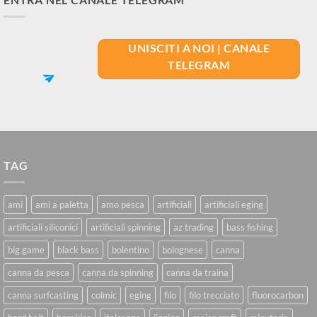
UNISCITI A NOI | CANALE
TELEGRAM
TAG
ami
ami a paletta
amo pesca
artificiali
artificiali eging
artificiali siliconici
artificiali spinning
az trading
bass fishing
big game
black bass
bolentino
bolognese
canna
canna da pesca
canna da spinning
canna da traina
canna surfcasting
colmic
eging
filo
filo trecciato
fluorocarbon