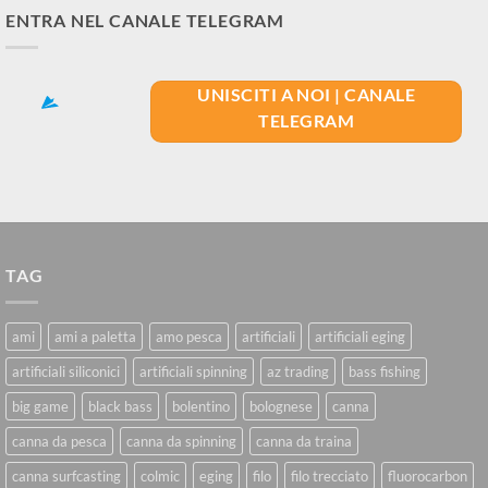
ENTRA NEL CANALE TELEGRAM
UNISCITI A NOI | CANALE
TELEGRAM
TAG
ami
ami a paletta
amo pesca
artificiali
artificiali eging
artificiali siliconici
artificiali spinning
az trading
bass fishing
big game
black bass
bolentino
bolognese
canna
canna da pesca
canna da spinning
canna da traina
canna surfcasting
colmic
eging
filo
filo trecciato
fluorocarbon