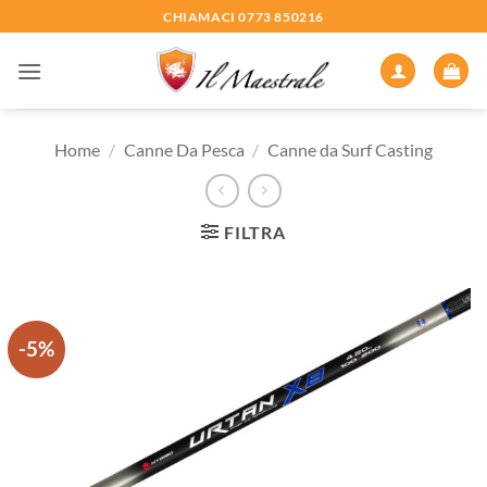
Salta
CHIAMACI 0773 850216
ai
contenuti
Home
/
Canne Da Pesca
/
Canne da Surf Casting
FILTRA
-5%