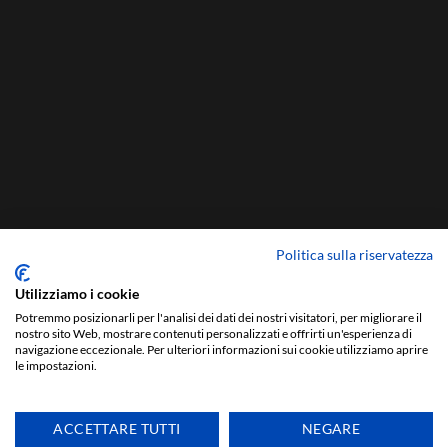
Politica sulla riservatezza
Utilizziamo i cookie
Potremmo posizionarli per l'analisi dei dati dei nostri visitatori, per migliorare il
nostro sito Web, mostrare contenuti personalizzati e offrirti un'esperienza di
navigazione eccezionale. Per ulteriori informazioni sui cookie utilizziamo aprire
le impostazioni.
ACCETTARE TUTTI
NEGARE