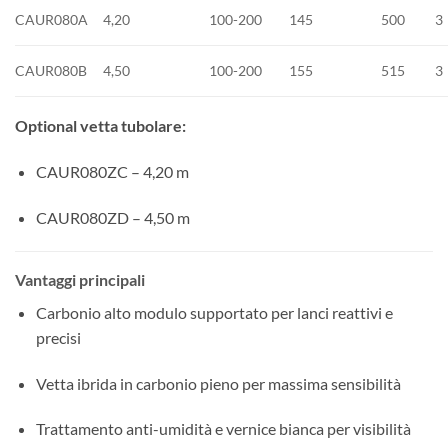
CAUR080A
4,20
100-200
145
500
3
CAUR080B
4,50
100-200
155
515
3
Optional vetta tubolare:
CAUR080ZC – 4,20 m
CAUR080ZD – 4,50 m
Vantaggi principali
Carbonio alto modulo supportato per lanci reattivi e
precisi
Vetta ibrida in carbonio pieno per massima sensibilità
Trattamento anti-umidità e vernice bianca per visibilità