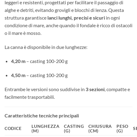
leggeri e resistenti, progettati per facilitare il passaggio di
alghe e detriti, evitando grovigli e blocchi di lenza. Questa
struttura garantisce
lanci lunghi, precisi e sicuri
in ogni
condizione di mare, anche quando il fondale è ricco di ostacoli
o il mare è mosso.
La canna è disponibile in due lunghezze:
4,20 m
– casting 100-200 g
4,50 m
– casting 100-200 g
Entrambe le versioni sono suddivise in
3 sezioni
, compatte e
facilmente trasportabili.
Caratteristiche tecniche principali
LUNGHEZZA
CASTING
CHIUSURA
PESO
CODICE
S
(M)
(G)
(CM)
(G)