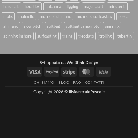
hard bait
herakles
italcanna
jigging
major craft
minuteria
molix
mulinello
mulinello shimano
mulinello surfcasting
pesca
shimano
slow pitch
softbait
softbait yamamoto
spinning
spinning inshore
surfcasting
traina
trecciato
trolling
tubertini
Sviluppato da
We Blink Design
Visa
PayPal
Stripe
MasterCard
Cash
On
CHI SIAMO
BLOG
FAQ
CONTATTI
Delivery
Copyright 2026 ©
IlMaestralePesca.it