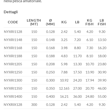
nella pesca amatoriale.
Dettagli
LENGTH
Ø
KG
LB
CODE
KG
LB
(MT)
(MM)
FISH
FISH
NYXRI1128
150
0.128
2.42
5.40
4.20
9.30
NYXRI1148
150
0.148
3.25
7.20
6.10
13.50
NYXRI1168
150
0.168
3.98
8.80
7.30
16.20
NYXRI1188
150
0.188
4.83
11.70
8.10
18.00
NYXRI1205
150
0.208
5.98
13.30
10.70
23.80
NYXRI1250
150
0.250
7.88
17.50
13.90
30.90
NYXRI1300
150
0.300
10.92
24.20
17.94
39.90
NYXRI1350
150
0.350
12.165
27.00
20.70
46.00
NYXRI1400
150
0.400
16.21
36.00
24.80
55.00
NYXRIX128
300
0.128
2.42
5.40
4.20
9.30