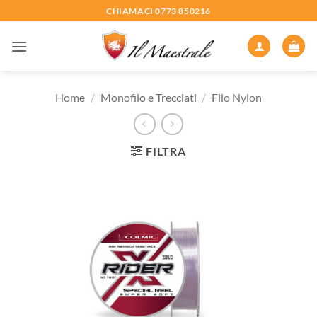
Salta
CHIAMACI 0773 850216
ai
contenuti
Home
/
Monofilo e Trecciati
/
Filo Nylon
FILTRA