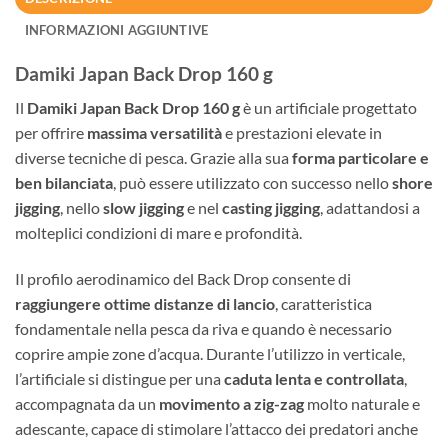
INFORMAZIONI AGGIUNTIVE
Damiki Japan Back Drop 160 g
Il
Damiki Japan Back Drop 160 g
è un artificiale progettato
per offrire
massima versatilità
e prestazioni elevate in
diverse tecniche di pesca. Grazie alla sua
forma particolare e
ben bilanciata
, può essere utilizzato con successo nello
shore
jigging
, nello
slow jigging
e nel
casting jigging
, adattandosi a
molteplici condizioni di mare e profondità.
Il profilo aerodinamico del Back Drop consente di
raggiungere ottime distanze di lancio
, caratteristica
fondamentale nella pesca da riva e quando è necessario
coprire ampie zone d’acqua. Durante l’utilizzo in verticale,
l’artificiale si distingue per una
caduta lenta e controllata
,
accompagnata da un
movimento a zig-zag
molto naturale e
adescante, capace di stimolare l’attacco dei predatori anche