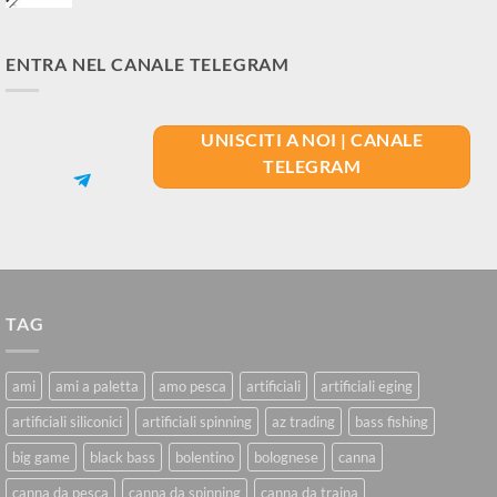
ENTRA NEL CANALE TELEGRAM
UNISCITI A NOI | CANALE
TELEGRAM
TAG
ami
ami a paletta
amo pesca
artificiali
artificiali eging
artificiali siliconici
artificiali spinning
az trading
bass fishing
big game
black bass
bolentino
bolognese
canna
canna da pesca
canna da spinning
canna da traina