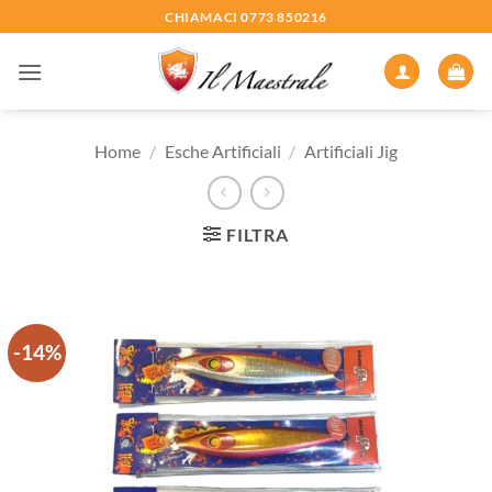
Salta
CHIAMACI 0773 850216
ai
contenuti
Home
/
Esche Artificiali
/
Artificiali Jig
FILTRA
-14%