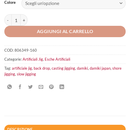
Colore
Damiki Japan Back Drop 160g quantità
AGGIUNGI AL CARRELLO
COD:
806349-160
Categorie:
Artificiali Jig
,
Esche Artificiali
Tag:
artificiale jig
,
back drop
,
casting jigging
,
damiki
,
damiki japan
,
shore
jigging
,
slow jigging
DESCRIZIONE