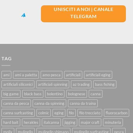
UNISCITI A NOI | CANALE
TELEGRAM
TAG
ami
ami a paletta
amo pesca
artificiali
artificiali eging
artificiali siliconici
artificiali spinning
az trading
bass fishing
big game
black bass
bolentino
bolognese
canna
canna da pesca
canna da spinning
canna da traina
canna surfcasting
colmic
eging
filo
filo trecciato
fluorocarbon
hard bait
herakles
italcanna
jigging
major craft
minuteria
molix
mulinello
mulinello shimano
mulinello surfcasting
pesca