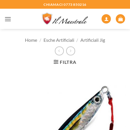
Salta
CHIAMACI 0773 850216
ai
contenuti
Home
/
Esche Artificiali
/
Artificiali Jig
FILTRA