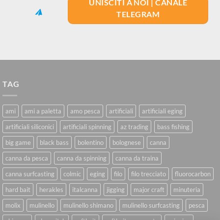
UNISCITI A NOI | CANALE
TELEGRAM
TAG
ami
ami a paletta
amo pesca
artificiali
artificiali eging
artificiali siliconici
artificiali spinning
az trading
bass fishing
big game
black bass
bolentino
bolognese
canna
canna da pesca
canna da spinning
canna da traina
canna surfcasting
colmic
eging
filo
filo trecciato
fluorocarbon
hard bait
herakles
italcanna
jigging
major craft
minuteria
molix
mulinello
mulinello shimano
mulinello surfcasting
pesca