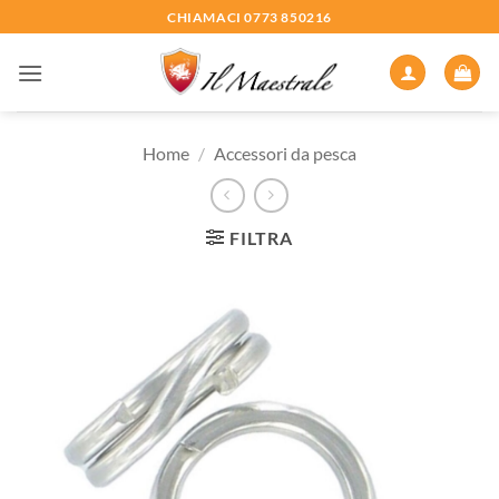
Salta
CHIAMACI 0773 850216
ai
contenuti
Home
/
Accessori da pesca
FILTRA