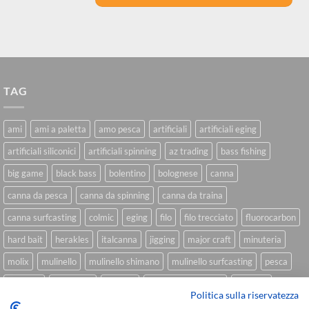
TAG
ami
ami a paletta
amo pesca
artificiali
artificiali eging
artificiali siliconici
artificiali spinning
az trading
bass fishing
big game
black bass
bolentino
bolognese
canna
canna da pesca
canna da spinning
canna da traina
canna surfcasting
colmic
eging
filo
filo trecciato
fluorocarbon
hard bait
herakles
italcanna
jigging
major craft
minuteria
molix
mulinello
mulinello shimano
mulinello surfcasting
pesca
shimano
slow pitch
softbait
softbait yamamoto
spinning
Politica sulla riservatezza
spinning inshore
surfcasting
traina
trecciato
trolling
tubertini