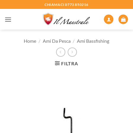
Salta
CHIAMACI 0773 850216
ai
contenuti
Home
/
Ami Da Pesca
/
Ami Bassfishing
FILTRA