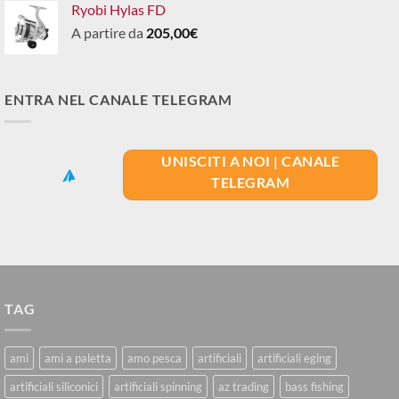
Ryobi Hylas FD
A partire da
205,00
€
ENTRA NEL CANALE TELEGRAM
UNISCITI A NOI | CANALE
TELEGRAM
TAG
ami
ami a paletta
amo pesca
artificiali
artificiali eging
artificiali siliconici
artificiali spinning
az trading
bass fishing