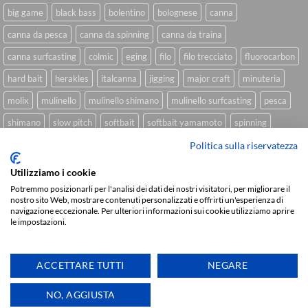
big game
black bass
bolentino
bolognese
canna
canna da pesca
canna da spinning
canna da traina
canna surfcasting
colmic
eging
filo
filo trecciato
fluorocarbon
hard bait
herakles
italcanna
jigging
major craft
minuteria
molix
mulinello
mulinello shimano
mulinello surfcasting
pesca
shimano
slow pitch
softbait
softbait yamamoto
spinning
spinning inshore
surfcasting
traina
trecciato
trolling
tubertini
Politica sulla riservatezza
Utilizziamo i cookie
Potremmo posizionarli per l'analisi dei dati dei nostri visitatori, per migliorare il
nostro sito Web, mostrare contenuti personalizzati e offrirti un'esperienza di
Sviluppato da
We Blink Design
navigazione eccezionale. Per ulteriori informazioni sui cookie utilizziamo aprire
le impostazioni.
Visa
PayPal
Stripe
MasterCard
Cash
On
CHI SIAMO
BLOG
FAQ
CONTATTI
Delivery
ACCETTARE TUTTI
NEGARE
Copyright 2026 ©
IlMaestralePesca.it
Ti aiutiamo
NO, AGGIUSTA