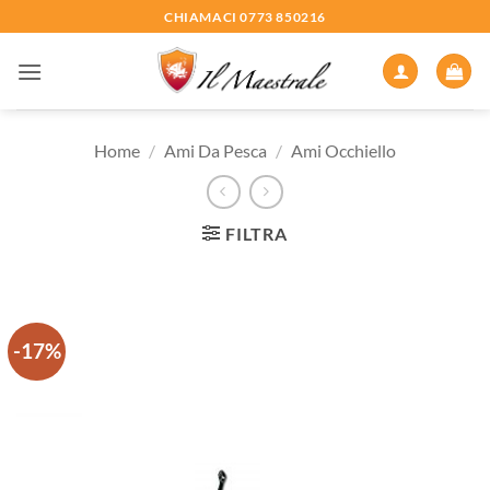
Salta
CHIAMACI 0773 850216
ai
contenuti
Home
/
Ami Da Pesca
/
Ami Occhiello
FILTRA
-17%