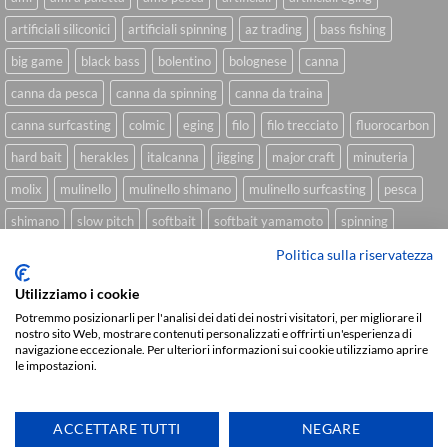
artificiali siliconici
artificiali spinning
az trading
bass fishing
big game
black bass
bolentino
bolognese
canna
canna da pesca
canna da spinning
canna da traina
canna surfcasting
colmic
eging
filo
filo trecciato
fluorocarbon
hard bait
herakles
italcanna
jigging
major craft
minuteria
molix
mulinello
mulinello shimano
mulinello surfcasting
pesca
shimano
slow pitch
softbait
softbait yamamoto
spinning
spinning inshore
surfcasting
traina
trecciato
trolling
tubertini
Politica sulla riservatezza
Utilizziamo i cookie
Potremmo posizionarli per l'analisi dei dati dei nostri visitatori, per migliorare il
nostro sito Web, mostrare contenuti personalizzati e offrirti un'esperienza di
Sviluppato da
We Blink Design
navigazione eccezionale. Per ulteriori informazioni sui cookie utilizziamo aprire
le impostazioni.
Visa
PayPal
Stripe
MasterCard
Cash
On
CHI SIAMO
BLOG
FAQ
CONTATTI
Delivery
ACCETTARE TUTTI
NEGARE
Copyright 2026 ©
IlMaestralePesca.it