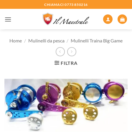
Salta
CHIAMACI 0773 850216
ai
contenuti
Home
/
Mulinelli da pesca
/
Mulinelli Traina Big Game
FILTRA