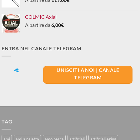
COLMIC Axial
A partire da
6,00
€
ENTRA NEL CANALE TELEGRAM
UNISCITI A NOI | CANALE
TELEGRAM
TAG
ami
ami a paletta
amo pesca
artificiali
artificiali eging