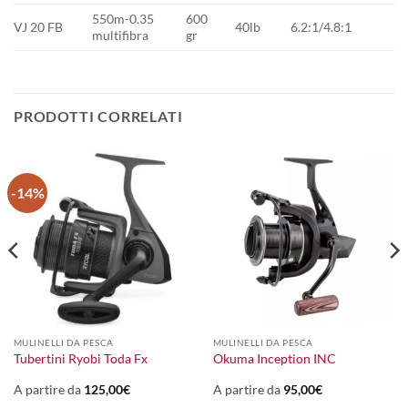
550m-0.35
600
VJ 20 FB
40lb
6.2:1/4.8:1
multifibra
gr
PRODOTTI CORRELATI
-14%
MULINELLI DA PESCA
MULINELLI DA PESCA
Tubertini Ryobi Toda Fx
Okuma Inception INC
A partire da
125,00
€
A partire da
95,00
€