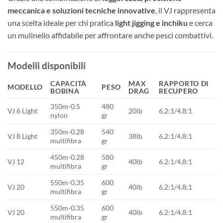
meccanica e soluzioni tecniche innovative
, il VJ rappresenta
una scelta ideale per chi pratica
light jigging e inchiku
e cerca
un mulinello affidabile per affrontare anche pesci combattivi.
Modelli disponibili
CAPACITÀ
MAX
RAPPORTO DI
MODELLO
PESO
BOBINA
DRAG
RECUPERO
350m-0.5
480
VJ 6 Light
20lb
6.2:1/4.8:1
nylon
gr
350m-0.28
540
VJ 8 Light
38lb
6.2:1/4.8:1
multifibra
gr
450m-0.28
580
VJ 12
40lb
6.2:1/4.8:1
multifibra
gr
550m-0.35
600
VJ 20
40lb
6.2:1/4.8:1
multifibra
gr
550m-0.35
600
VJ 20
40lb
6.2:1/4.8:1
multifibra
gr