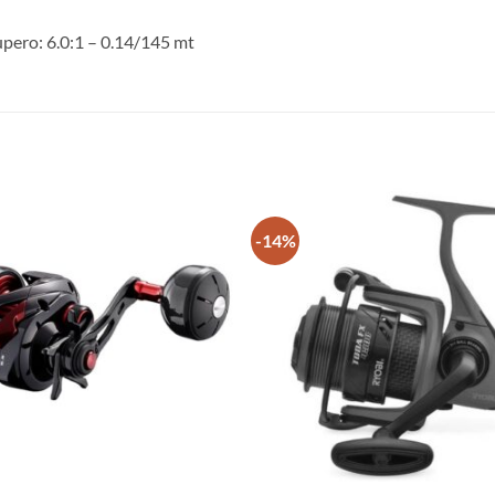
upero: 6.0:1 – 0.14/145 mt
-14%
+