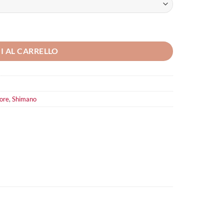
I AL CARRELLO
iore
,
Shimano