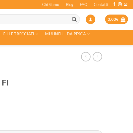
Chi Siamo
Blog
FAQ
Contatti
0,00
€
FILI E TRECCIATI
MULINELLI DA PESCA
 FI