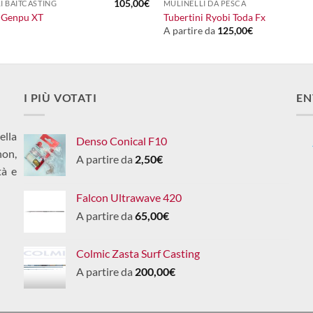
105,00
€
I BAITCASTING
MULINELLI DA PESCA
 Genpu XT
Tubertini Ryobi Toda Fx
A partire da
125,00
€
I PIÙ VOTATI
EN
ella
Denso Conical F10
non,
A partire da
2,50
€
tà e
Falcon Ultrawave 420
A partire da
65,00
€
Colmic Zasta Surf Casting
A partire da
200,00
€