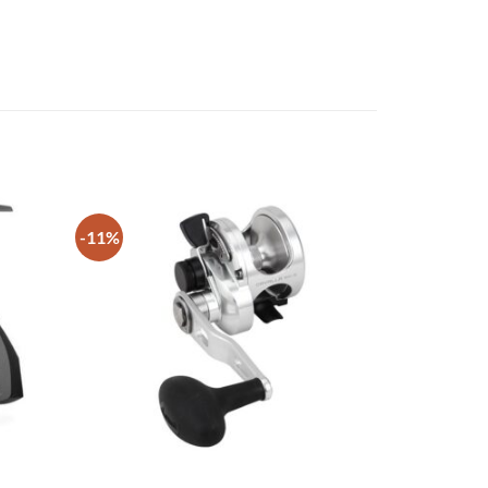
-11%
+