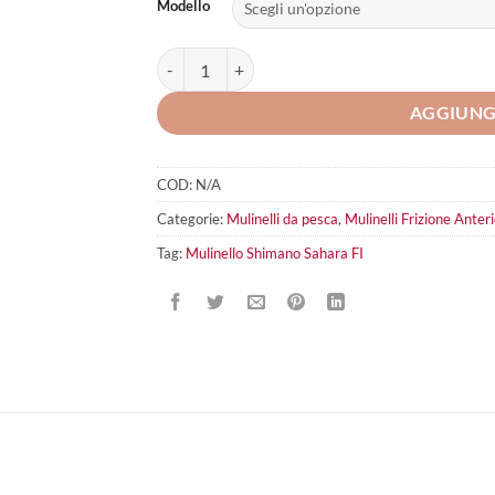
Modello
Mulinello Shimano Sahara FI quantità
AGGIUNG
COD:
N/A
Categorie:
Mulinelli da pesca
,
Mulinelli Frizione Anter
Tag:
Mulinello Shimano Sahara FI