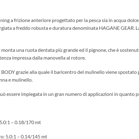
ing a frizione anteriore progettato per la pesca sia in acqua dolce
orgiata a freddo robusta e duratura denominata HAGANE GEAR. La 
 monta una ruota dentata più grande ed il pignone, che è sostenut
otenza impressa dalla manovella al rotore.
 BODY grazie alla quale il baricentro del mulinello viene spostato 
anna e mulinello.
può essere impiegata in un gran numero di applicazioni in quanto pr
 5.0:1 – 0.18/170 mt
ro: 5.0:1 – 0.14/145 mt