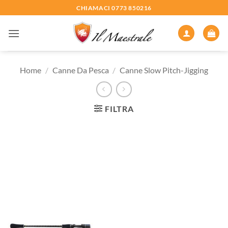
Salta
CHIAMACI 0773 850216
ai
contenuti
Home
/
Canne Da Pesca
/
Canne Slow Pitch-Jigging
FILTRA