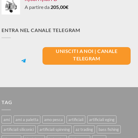
A partire da
205,00
€
ENTRA NEL CANALE TELEGRAM
UNISCITI A NOI | CANALE
TELEGRAM
TAG
ami
ami a paletta
amo pesca
artificiali
artificiali eging
artificiali siliconici
artificiali spinning
az trading
bass fishing