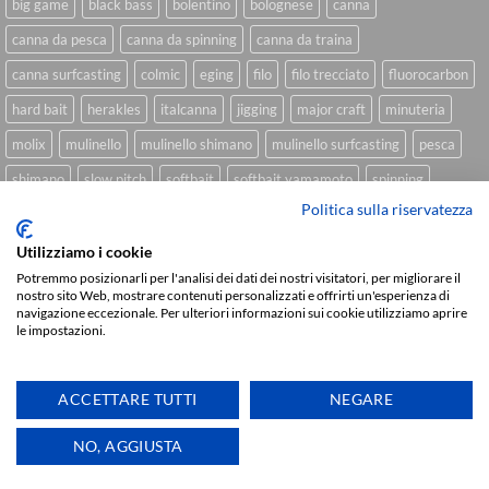
big game
black bass
bolentino
bolognese
canna
canna da pesca
canna da spinning
canna da traina
canna surfcasting
colmic
eging
filo
filo trecciato
fluorocarbon
hard bait
herakles
italcanna
jigging
major craft
minuteria
molix
mulinello
mulinello shimano
mulinello surfcasting
pesca
shimano
slow pitch
softbait
softbait yamamoto
spinning
Politica sulla riservatezza
spinning inshore
surfcasting
traina
trecciato
trolling
tubertini
Utilizziamo i cookie
Potremmo posizionarli per l'analisi dei dati dei nostri visitatori, per migliorare il
nostro sito Web, mostrare contenuti personalizzati e offrirti un'esperienza di
Sviluppato da
We Blink Design
navigazione eccezionale. Per ulteriori informazioni sui cookie utilizziamo aprire
le impostazioni.
Visa
PayPal
Stripe
MasterCard
Cash
On
CHI SIAMO
BLOG
FAQ
CONTATTI
Delivery
ACCETTARE TUTTI
NEGARE
Copyright 2026 ©
IlMaestralePesca.it
Ti aiutiamo
NO, AGGIUSTA