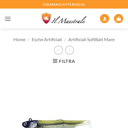
Salta
CHIAMACI 0773 850216
ai
contenuti
Home
/
Esche Artificiali
/
Artificiali SoftBait Mare
FILTRA