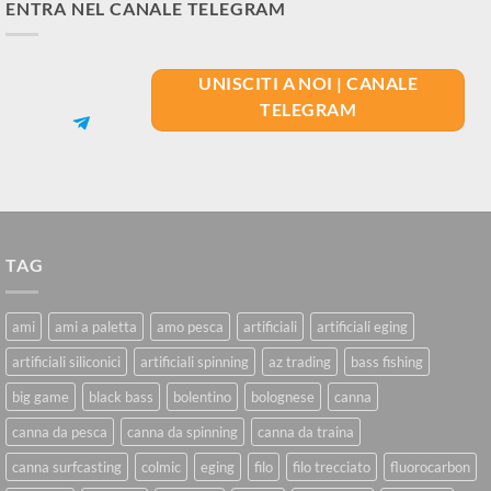
ENTRA NEL CANALE TELEGRAM
UNISCITI A NOI | CANALE
TELEGRAM
TAG
ami
ami a paletta
amo pesca
artificiali
artificiali eging
artificiali siliconici
artificiali spinning
az trading
bass fishing
big game
black bass
bolentino
bolognese
canna
canna da pesca
canna da spinning
canna da traina
canna surfcasting
colmic
eging
filo
filo trecciato
fluorocarbon