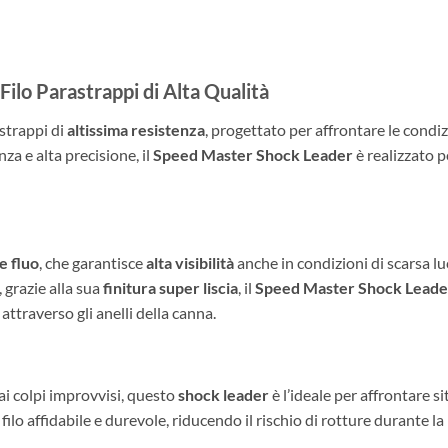
lo Parastrappi di Alta Qualità
astrappi di
altissima resistenza
, progettato per affrontare le condizio
za e alta precisione, il
Speed Master Shock Leader
è realizzato p
e fluo
, che garantisce
alta visibilità
anche in condizioni di scarsa lu
, grazie alla sua
finitura super liscia
, il
Speed Master Shock Leade
 attraverso gli anelli della canna.
ai colpi improvvisi, questo
shock leader
è l’ideale per affrontare 
filo affidabile e durevole, riducendo il rischio di rotture durante la