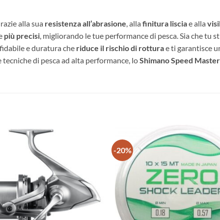
0,57mm un filo paras
Grazie alla sua
resistenza all’abrasione
, alla
finitura liscia
e alla
visi
e
più precisi
, migliorando le tue performance di pesca. Sia che tu st
ffidabile e duratura che
riduce il rischio di rottura
e ti garantisce 
e tecniche di pesca ad alta performance, lo
Shimano Speed Master
-20%