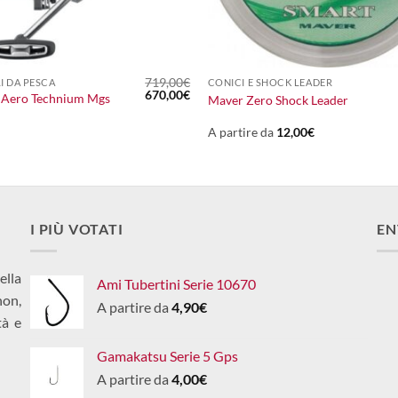
+
719,00
€
I DA PESCA
CONICI E SHOCK LEADER
Il
Il
670,00
€
 Aero Technium Mgs
Maver Zero Shock Leader
prezzo
prezzo
originale
attuale
era:
è:
A partire da
12,00
€
719,00€.
670,00€.
I PIÙ VOTATI
EN
ella
Ami Tubertini Serie 10670
non,
A partire da
4,90
€
tà e
Gamakatsu Serie 5 Gps
A partire da
4,00
€