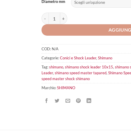
Diametro mm
Shimano Speed Master Shock Leader quantità
AGGIUNG
COD:
N/A
Categorie:
Conici e Shock Leader
,
Shimano
Tag:
shimano
,
shimano shock leader 10x15
,
shimano s
Leader
,
shimano speed master tapared
,
Shimano Spee
speed master shock shimano
Marchio:
SHIMANO