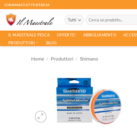
Salta
CHIAMACI 0773 850216
ai
Cerca:
contenuti
ACCES
IL MAESTRALE PESCA
OFFERTE!
ABBIGLIAMENTO
PRODUTTORI
BLOG
Home
/
Produttori
/
Shimano