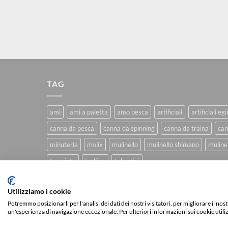
TAG
ami
ami a paletta
amo pesca
artificiali
artificiali eg
canna da pesca
canna da spinning
canna da traina
can
minuteria
molix
mulinello
mulinello shimano
mulinel
trecciato
trolling
tubertini
Utilizziamo i cookie
CHI SIAMO
BLOG
FAQ
CONTATTI
Potremmo posizionarli per l'analisi dei dati dei nostri visitatori, per migliorare il no
un'esperienza di navigazione eccezionale. Per ulteriori informazioni sui cookie utili
Copyright 2026 ©
IlMaestralePesca.it