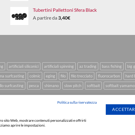
Tubertini Pallettoni Sfera Black
A partire da
3,40
€
ing
artificiali siliconici
artificiali spinning
az trading
bass fishing
big 
na surfcasting
colmic
eging
filo
filo trecciato
fluorocarbon
hard 
lo surfcasting
pesca
shimano
slow pitch
softbait
softbait yamamo
Politica sulla riservatezza
ACCETTAR
stro sito Web, mostrare contenuti personalizzati e offrirti
Sviluppato da
We Bl
zziamo aprire le impostazioni.