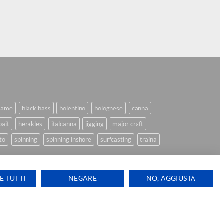
game
black bass
bolentino
bolognese
canna
bait
herakles
italcanna
jigging
major craft
to
spinning
spinning inshore
surfcasting
traina
E TUTTI
NEGARE
NO, AGGIUSTA
Ti aiutiamo
Visa
PayPal
Stripe
MasterCard
Cash
ink Design
On